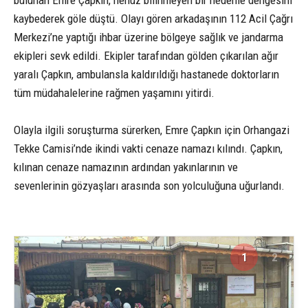
bulunan Emre Çapkın, henüz bilinmeyen bir nedenle dengesini
kaybederek göle düştü. Olayı gören arkadaşının 112 Acil Çağrı
Merkezi’ne yaptığı ihbar üzerine bölgeye sağlık ve jandarma
ekipleri sevk edildi. Ekipler tarafından gölden çıkarılan ağır
yaralı Çapkın, ambulansla kaldırıldığı hastanede doktorların
tüm müdahalelerine rağmen yaşamını yitirdi.
Olayla ilgili soruşturma sürerken, Emre Çapkın için Orhangazi
Tekke Camisi’nde ikindi vakti cenaze namazı kılındı. Çapkın,
kılınan cenaze namazının ardından yakınlarının ve
sevenlerinin gözyaşları arasında son yolculuğuna uğurlandı.
1
2