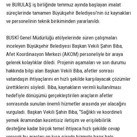
ve BURULAŞ iş birliğinde temmuz ayında başlayan imalat
süreçlerinde tamamen Büyükşehir Belediyesi’nin öz kaynakları
ve personelinin teknik birikiminden yararlanıldı.
BUSKİ Genel Müdürlüğü atölyelerinde süren çalışmaları
inceleyen Büyükşehir Belediyesi Başkan Vekili Şahin Biba,
Afet Koordinasyon Merkezi (AKOM) personeliyle bir araya
gelerek kolaylıklar diledi. Projenin aşamaları ve son durumu
hakkında bilgi alan Başkan Vekili Biba, afetler sonrası
vatandaşın ihtiyaçlarını en hızlı şekilde karşılayacak çözümler
ürettiklerini söyledi. Biba, kaynakların verimli kullanılması
hedefiyle dönüşümü gerçekleştirilen araçların afetler
sonrasında sunulan önemli hizmetler arasında yer alacağını
vurguladı. Başkan Vekili Şahin Biba, “Sağlıklı ve koordineli
yemek ikramından kesintisiz iletişim ve erişilebilirlik
desteğine kadar birçok temel ihtiyaca hızlı şekilde cevap
verecek bu araçları en kısa sürede hizmete hazır hale