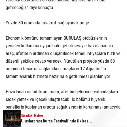
getireceğiz” diye konuştu.
Yüzde 80 oranında tasarruf sağlayacak proje
Ekonomik ömrünü tamamlayan BURULAŞ otobüslerinin
yeniden kullanıma uygun hale getirilmesiyle hazırlanan iki
araç, afetlerin ardından oluşabilecek temel ihtiyaçlara hızlı ve
düzenli şekilde cevap verecek. Yürütülen projede yüzde 80
oranında tasarruf sağlanırken, araçların 17 Ağustos’ta
tamamlanarak hizmete hazır hale getirilmesi planlanıyor.
Hazırlanan mobil ikram aracı, afet bölgelerinde vatandaşlara
sıcak yemek ve içecek ulaştıracak. İç bölümü hijyenik
panellerle kaplanan araçta soğuk zincirin korunması amacıyla
buzdolapları bulunurken, kurulacak benmari sistemi sayesinde
Sıradaki Haber
Sıradaki Haber
Büyükşehir’den afetlere hazır iki yeni mobil araç
Uluslararası Bursa Festivali’nde ilk kez çocuklara kapılarını açtı
dışarıda hazırlanan sıcak yemekler kontrollü ve düzenli