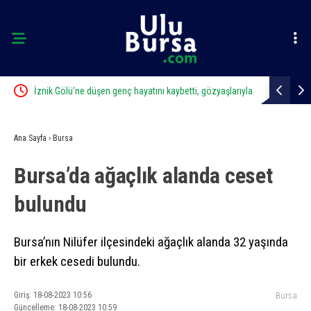
İznik Gölü’ne düşen genç hayatını kaybetti, gözyaşlarıyla
Uludağ’da 
toprağa verildi
Ana Sayfa
›
Bursa
Bursa’da ağaçlık alanda ceset
bulundu
Bursa’nın Nilüfer ilçesindeki ağaçlık alanda 32 yaşında
bir erkek cesedi bulundu.
Giriş: 18-08-2023 10:56
Bursa
Güncelleme: 18-08-2023 10:59