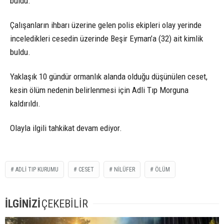
buldu.
Çalışanların ihbarı üzerine gelen polis ekipleri olay yerinde
inceledikleri cesedin üzerinde Beşir Eyman’a (32) ait kimlik
buldu.
Yaklaşık 10 gündür ormanlık alanda olduğu düşünülen ceset,
kesin ölüm nedenin belirlenmesi için Adli Tıp Morguna
kaldırıldı.
Olayla ilgili tahkikat devam ediyor.
ADLI TIP KURUMU
CESET
NILÜFER
ÖLÜM
İLGİNİZİ
ÇEKEBİLİR