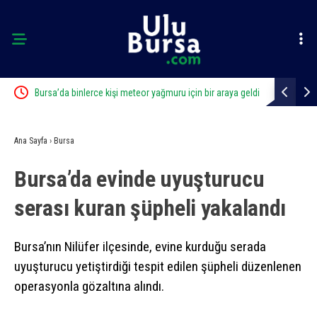
Bursa’da binlerce kişi meteor yağmuru için bir araya geldi
Bursa’da hu
388 bin TL 
Ana Sayfa
›
Bursa
Bursa’da evinde uyuşturucu
serası kuran şüpheli yakalandı
Bursa’nın Nilüfer ilçesinde, evine kurduğu serada
uyuşturucu yetiştirdiği tespit edilen şüpheli düzenlenen
operasyonla gözaltına alındı.