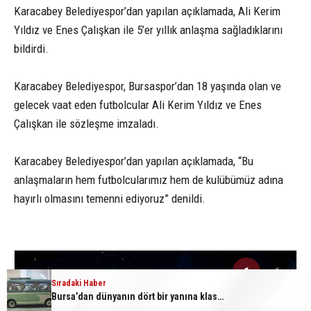
Karacabey Belediyespor’dan yapılan açıklamada, Ali Kerim
Yıldız ve Enes Çalışkan ile 5’er yıllık anlaşma sağladıklarını
bildirdi.
Karacabey Belediyespor, Bursaspor’dan 18 yaşında olan ve
gelecek vaat eden futbolcular Ali Kerim Yıldız ve Enes
Çalışkan ile sözleşme imzaladı.
Karacabey Belediyespor’dan yapılan açıklamada, “Bu
anlaşmaların hem futbolcularımız hem de kulübümüz adına
hayırlı olmasını temenni ediyoruz” denildi.
1
1
Sıradaki Haber
Sıradaki Haber
Bursa’dan dünyanın dört bir yanına klasik araç: Dünyada sayılı kalan otobüsler Bursa’da tekrar restore ediliyor
Bursa’da huzur uygulaması: 21 aranan şahıs yakalandı, 388 bin TL ceza kesildi