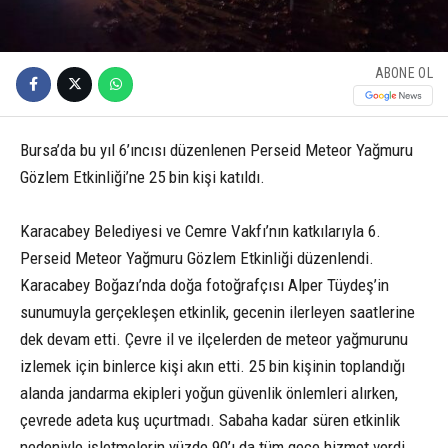
ABONE OL
Bursa’da bu yıl 6’ıncısı düzenlenen Perseid Meteor Yağmuru
Gözlem Etkinliği’ne 25 bin kişi katıldı.
Karacabey Belediyesi ve Cemre Vakfı’nın katkılarıyla 6.
Perseid Meteor Yağmuru Gözlem Etkinliği düzenlendi.
Karacabey Boğazı’nda doğa fotoğrafçısı Alper Tüydeş’in
sunumuyla gerçekleşen etkinlik, gecenin ilerleyen saatlerine
dek devam etti. Çevre il ve ilçelerden de meteor yağmurunu
izlemek için binlerce kişi akın etti. 25 bin kişinin toplandığı
alanda jandarma ekipleri yoğun güvenlik önlemleri alırken,
çevrede adeta kuş uçurtmadı. Sabaha kadar süren etkinlik
nedeniyle işletmelerin yüzde 90’ı da tüm gece hizmet verdi.