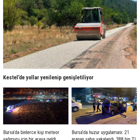
Kestel’de yollar yenilenip genişletiliyor
Bursa’da binlerce kişi meteor
Bursa’da huzur uygulaması: 21
yağmuru için bir araya geldi
aranan şahıs yakalandı, 388 bin TL