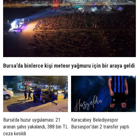
Bursa’da binlerce kişi meteor yağmuru için bir araya geldi
Bursa’da huzur uygulaması: 21
Karacabey Belediyespor
aranan şahıs yakalandı, 388 bin TL
Bursaspor’dan 2 transfer yaptı
ceza kesildi