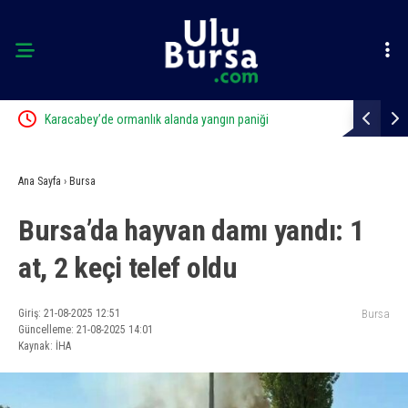
ft
Karacabey’de ormanlık alanda yangın paniği
Bursa’da sa
Ana Sayfa
›
Bursa
Bursa’da hayvan damı yandı: 1
at, 2 keçi telef oldu
Giriş: 21-08-2025 12:51
Bursa
Güncelleme: 21-08-2025 14:01
Kaynak: İHA