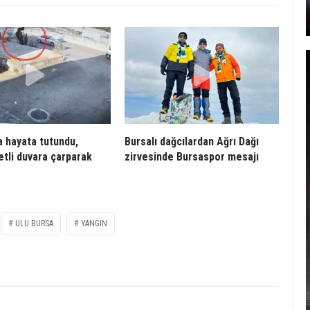
a hayata tutundu,
Bursalı dağcılardan Ağrı Dağı
etli duvara çarparak
zirvesinde Bursaspor mesajı
ULU BURSA
YANGIN