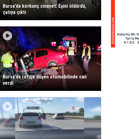
Bursa’da korkunç cinayet: Eşini öldürdü,
çatıya çıktı
Bursa’da refüje düşen otomobilinde can
verdi