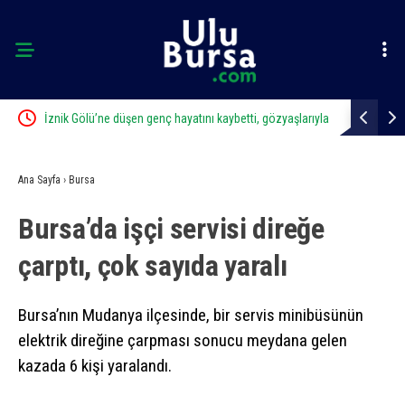
İznik Gölü’ne düşen genç hayatını kaybetti, gözyaşlarıyla
Uludağ’da 
toprağa verildi
Ana Sayfa
›
Bursa
Bursa’da işçi servisi direğe
çarptı, çok sayıda yaralı
Bursa’nın Mudanya ilçesinde, bir servis minibüsünün
elektrik direğine çarpması sonucu meydana gelen
kazada 6 kişi yaralandı.