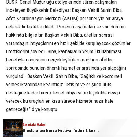
BUSKİ Genel Müdürlüğü atölyelerinde süren çalışmaları
inceleyen Büyükşehir Belediyesi Başkan Vekili Şahin Biba,
Afet Koordinasyon Merkezi (AKOM) personeliyle bir araya
gelerek kolaylıklar diledi. Projenin aşamaları ve son durumu
hakkında bilgi alan Başkan Vekili Biba, afetler sonrası
vatandaşın ihtiyaçlarını en hızlı şekilde karşılayacak çözümler
ürettiklerini söyledi. Biba, kaynakların verimli kullanılması
hedefiyle dönüşümü gerçekleştirilen araçların afetler
sonrasında sunulan önemli hizmetler arasında yer alacağını
vurguladı. Başkan Vekili Şahin Biba, “Sağlıklı ve koordineli
yemek ikramından kesintisiz iletişim ve erişilebilirlik
desteğine kadar birçok temel ihtiyaca hızlı şekilde cevap
verecek bu araçları en kısa sürede hizmete hazır hale
getireceğiz” diye konuştu.
Sıradaki Haber
Yüzde 80 oranında tasarruf sağlayacak proje
Uluslararası Bursa Festivali’nde ilk kez çocuklara kapılarını açtı