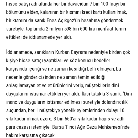
hisse satışı adı altında her bir davacıdan 7 bin 100 lirayı bir
bölümünü elden, kalanının bir kısmını kredi kartı kullanılmak,
bir kısmını da sanık Enes Açıkgöz’ün hesabına göndermek
suretiyle, toplamda 2 milyon 598 bin 600 lira menfaat temin
ettikleri de iddianamede yer aldı.
İddianamede, sanıkların Kurban Bayramı nedeniyle birden çok
kişiye hisse satışı yaptıkları ve söz konusu bedeller
karşısında içeriği ve ne zaman kesildiği belli olmayan, bu
nedenle göndericisinden ne zaman temin edildiği
anlaşılamayan et ve et ürünlerini verip, müştekilerin dini
duygularını istismar ettikleri yer aldı. İkisi tutuklu 3 sanık, ‘Dini
inanç ve duyguların istismar edilmesi suretiyle dolandırıcılık’
suçundan, her 1 müştekiye yönelik eylemlerinden dolayı 10
yıla kadar olmak üzere, 3 bin 660’ar yıla kadar hapis ve adli
para cezası istemiyle Bursa 1’inci Ağır Ceza Mahkemesi’nde
hakim karşısına çıkacak.