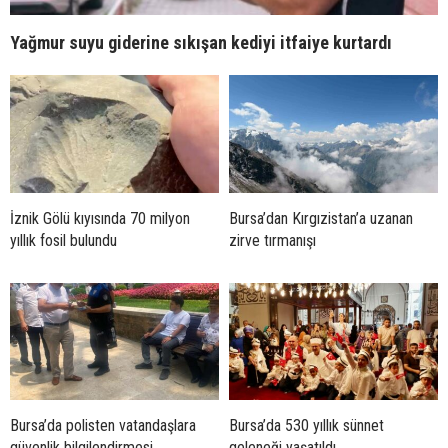
Yağmur suyu giderine sıkışan kediyi itfaiye kurtardı
İznik Gölü kıyısında 70 milyon
Bursa’dan Kırgızistan’a uzanan
yıllık fosil bulundu
zirve tırmanışı
Bursa’da polisten vatandaşlara
Bursa’da 530 yıllık sünnet
güvenlik bilgilendirmesi
geleneği yaşatıldı