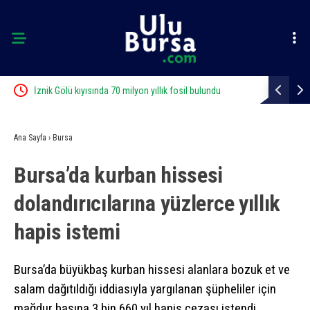
İznik Gölü kıyısında 70 milyon yıllık fosil bulundu
Bursa’dan K
Ana Sayfa
›
Bursa
Bursa’da kurban hissesi
dolandırıcılarına yüzlerce yıllık
hapis istemi
Bursa’da büyükbaş kurban hissesi alanlara bozuk et ve
salam dağıtıldığı iddiasıyla yargılanan şüpheliler için
mağdur başına 3 bin 660 yıl hapis cezası istendi.