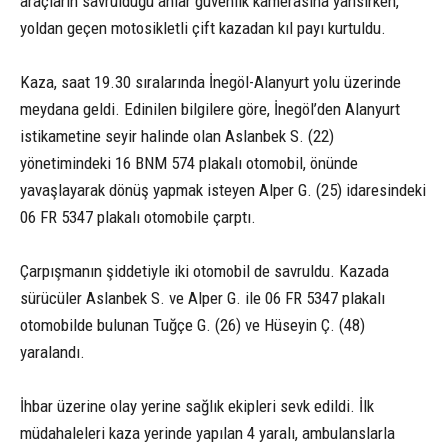
araçların savrulduğu anlar güvenlik kamerasına yansırken,
yoldan geçen motosikletli çift kazadan kıl payı kurtuldu.
Kaza, saat 19.30 sıralarında İnegöl-Alanyurt yolu üzerinde
meydana geldi. Edinilen bilgilere göre, İnegöl’den Alanyurt
istikametine seyir halinde olan Aslanbek S. (22)
yönetimindeki 16 BNM 574 plakalı otomobil, önünde
yavaşlayarak dönüş yapmak isteyen Alper G. (25) idaresindeki
06 FR 5347 plakalı otomobile çarptı.
Çarpışmanın şiddetiyle iki otomobil de savruldu. Kazada
sürücüler Aslanbek S. ve Alper G. ile 06 FR 5347 plakalı
otomobilde bulunan Tuğçe G. (26) ve Hüseyin Ç. (48)
yaralandı.
İhbar üzerine olay yerine sağlık ekipleri sevk edildi. İlk
müdahaleleri kaza yerinde yapılan 4 yaralı, ambulanslarla