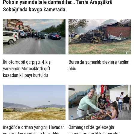
Polisin yanında bile durmadılar… Tarihi Arapşükrü
Sokağı’nda kavga kamerada
İki otomobil çarpıştı, 4 kişi
Bursa’da samanlık alevlere teslim
yaralandı: Motosikletli çift
oldu
kazadan kıl payı kurtuldu
İnegöl’de orman yangını; Havadan
Osmangazi’de geleceğin
ve karadan müdahale başlatıldı
yüzücüleri sertifikalarını aldı