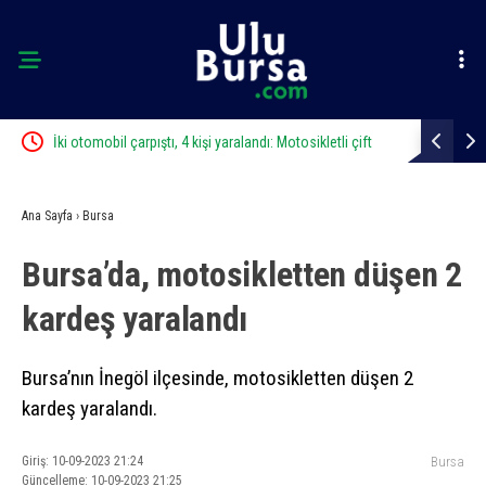
İki otomobil çarpıştı, 4 kişi yaralandı: Motosikletli çift
Karacabey’d
kazadan kıl payı kurtuldu
Ana Sayfa
›
Bursa
Bursa’da, motosikletten düşen 2
kardeş yaralandı
Bursa’nın İnegöl ilçesinde, motosikletten düşen 2
kardeş yaralandı.
Giriş: 10-09-2023 21:24
Bursa
Güncelleme: 10-09-2023 21:25