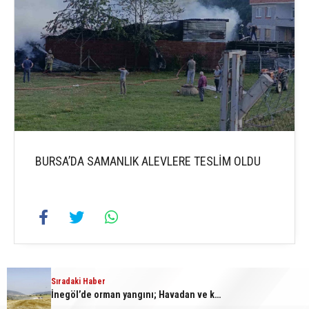
BURSA’DA SAMANLIK ALEVLERE TESLİM OLDU
Sıradaki Haber
İnegöl’de orman yangını; Havadan ve karadan müdahale başlatıldı
2
3