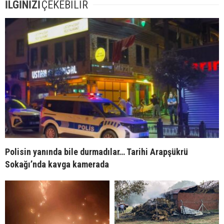
İLGİNİZİ
ÇEKEBİLİR
Polisin yanında bile durmadılar… Tarihi Arapşükrü
Sokağı’nda kavga kamerada