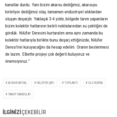
kanallar durdu. Yani bizim akarsu dediğimiz, akarsuyu
kirletiyor dediğimiz olay, tamamen endüstriyel atıklardan
oluşan deşarjdı. Yaklaşık 3-4 yıldır, bölgede tarım yapanların
bizim kolektör hatlarının belirli noktalarından su çektiğini de
gördük. Nilüfer Deresini kurtaralım ama aynı zamanda bu
kolektör hatlarıyla birlikte bunu deşarj ettiğinizde, Nilüfer
Deresi’nin kuruyacağını da hesap edelim. Oranın beslenmesi
de lazım. Elbette projeyi çok değerli buluyoruz ve
önemsiyoruz.”
ALINUR AKTAŞ
NILÜFER ÇAYI
TOPLANTI
ULU BURSA
YAKUP CANBOLAT
İLGİNİZİ
ÇEKEBİLİR