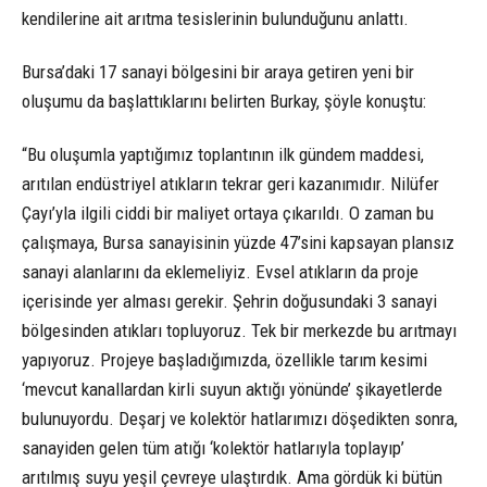
kendilerine ait arıtma tesislerinin bulunduğunu anlattı.
Bursa’daki 17 sanayi bölgesini bir araya getiren yeni bir
oluşumu da başlattıklarını belirten Burkay, şöyle konuştu:
“Bu oluşumla yaptığımız toplantının ilk gündem maddesi,
arıtılan endüstriyel atıkların tekrar geri kazanımıdır. Nilüfer
Çayı’yla ilgili ciddi bir maliyet ortaya çıkarıldı. O zaman bu
çalışmaya, Bursa sanayisinin yüzde 47’sini kapsayan plansız
sanayi alanlarını da eklemeliyiz. Evsel atıkların da proje
içerisinde yer alması gerekir. Şehrin doğusundaki 3 sanayi
bölgesinden atıkları topluyoruz. Tek bir merkezde bu arıtmayı
yapıyoruz. Projeye başladığımızda, özellikle tarım kesimi
‘mevcut kanallardan kirli suyun aktığı yönünde’ şikayetlerde
bulunuyordu. Deşarj ve kolektör hatlarımızı döşedikten sonra,
sanayiden gelen tüm atığı ‘kolektör hatlarıyla toplayıp’
arıtılmış suyu yeşil çevreye ulaştırdık. Ama gördük ki bütün