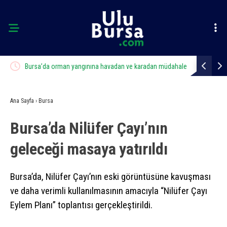
Bursa’da orman yangınına havadan ve karadan müdahale
Otomobil d
Ana Sayfa
›
Bursa
Bursa’da Nilüfer Çayı’nın
geleceği masaya yatırıldı
Bursa’da, Nilüfer Çayı’nın eski görüntüsüne kavuşması
ve daha verimli kullanılmasının amacıyla “Nilüfer Çayı
Eylem Planı” toplantısı gerçekleştirildi.