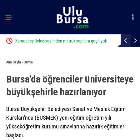
Karacabey Belediyesi’nden metruk yapılara geçit yok
Yolcu otobü
Ana Sayfa
›
Bursa
Bursa’da öğrenciler üniversiteye
büyükşehirle hazırlanıyor
Bursa Büyükşehir Belediyesi Sanat ve Meslek Eğitim
Kursları’nda (BUSMEK) yeni eğitim öğretim yılı
yükseköğretim kurumu sınavlarına hazırlık eğitimleri
başladı.