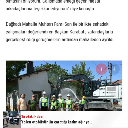
olmasını diliyorum. Çalışmada emeği geçen mesai
arkadaşlarıma teşekkür ediyorum” diye konuştu.
Dağkadı Mahalle Muhtarı Fahri San ile birlikte sahadaki
çalışmaları değerlendiren Başkan Karabatı, vatandaşlarla
gerçekleştirdiği görüşmelerin ardından mahalleden ayrıldı.
1
4
Sıradaki Haber
Yolcu otobüsünün çarptığı kadın ağır yaralandı