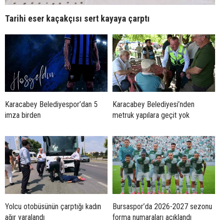
Tarihi eser kaçakçısı sert kayaya çarptı
Karacabey Belediyespor’dan 5
Karacabey Belediyesi’nden
imza birden
metruk yapılara geçit yok
Yolcu otobüsünün çarptığı kadın
Bursaspor’da 2026-2027 sezonu
ağır yaralandı
forma numaraları açıklandı