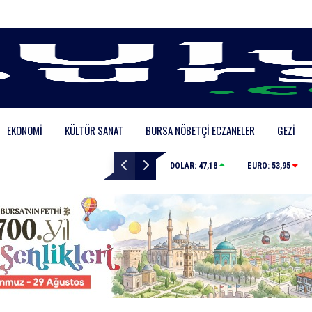
EKONOMI
KÜLTÜR SANAT
BURSA NÖBETÇI ECZANELER
GEZI
Büyükşehir’den afetlere hazır iki yeni mobil araç
DOLAR:
47,18
EURO:
53,95