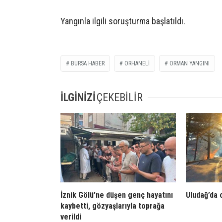
Yangınla ilgili soruşturma başlatıldı.
BURSA HABER
ORHANELI
ORMAN YANGINI
İLGİNİZİ
ÇEKEBİLİR
İznik Gölü’ne düşen genç hayatını
Uludağ’da 
kaybetti, gözyaşlarıyla toprağa
verildi