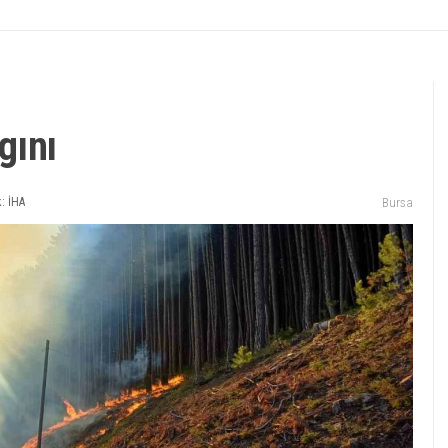
gını
: İHA
Bursa