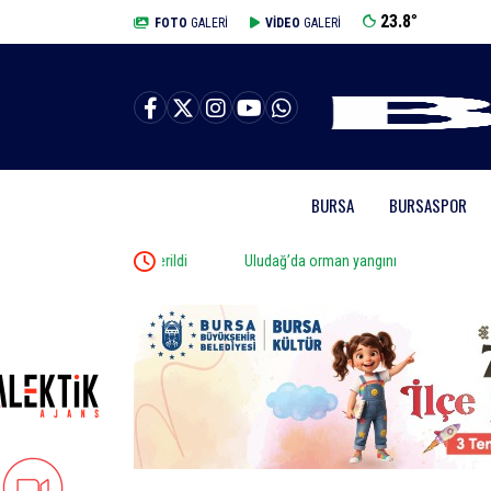
23.8
°
BURSA
FOTO
GALERİ
VİDEO
GALERİ
BURSA
BURSASPOR
la toprağa verildi
Uludağ’da orman yangını