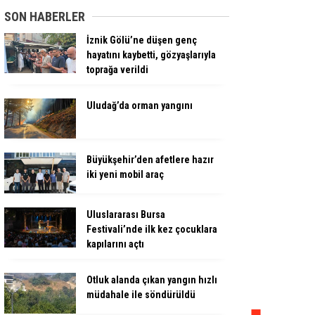
SON HABERLER
İznik Gölü’ne düşen genç
hayatını kaybetti, gözyaşlarıyla
toprağa verildi
Uludağ’da orman yangını
Büyükşehir’den afetlere hazır
iki yeni mobil araç
Uluslararası Bursa
Festivali’nde ilk kez çocuklara
kapılarını açtı
Otluk alanda çıkan yangın hızlı
müdahale ile söndürüldü