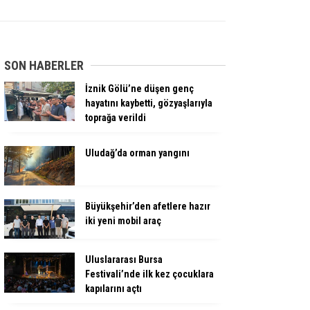
SON HABERLER
İznik Gölü’ne düşen genç
hayatını kaybetti, gözyaşlarıyla
toprağa verildi
Uludağ’da orman yangını
Büyükşehir’den afetlere hazır
iki yeni mobil araç
Uluslararası Bursa
Festivali’nde ilk kez çocuklara
kapılarını açtı