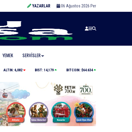
YAZARLAR
06 Ağustos 2026 Per
YEMEK
SERVISLER
Uluslararası Bursa Festivali’nde ilk kez çocuklara kapı
ALTIN:
6,082
BIST:
14,179
BITCOIN:
$64.634