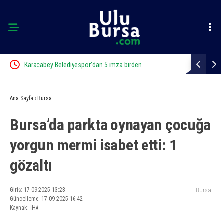
Karacabey Belediyespor’dan 5 imza birden
Karacabey B
Ana Sayfa
›
Bursa
Bursa’da parkta oynayan çocuğa
yorgun mermi isabet etti: 1
gözaltı
Giriş: 17-09-2025 13:23
Bursa
Güncelleme: 17-09-2025 16:42
Kaynak: İHA