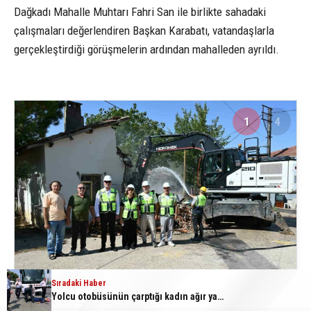
Dağkadı Mahalle Muhtarı Fahri San ile birlikte sahadaki
çalışmaları değerlendiren Başkan Karabatı, vatandaşlarla
gerçekleştirdiği görüşmelerin ardından mahalleden ayrıldı.
1
4
Sıradaki Haber
Sıradaki Haber
Karacabey Belediyesi’nden metruk yapılara geçit yok
Yolcu otobüsünün çarptığı kadın ağır yaralandı