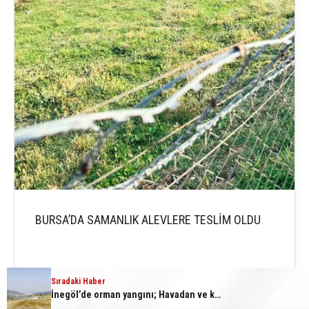
BURSA’DA SAMANLIK ALEVLERE TESLİM OLDU
Sıradaki Haber
İnegöl’de orman yangını; Havadan ve karadan müdahale başlatıldı