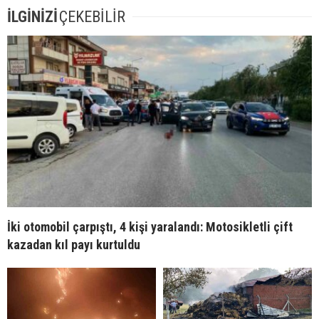
İLGİNİZİ
ÇEKEBİLİR
İki otomobil çarpıştı, 4 kişi yaralandı: Motosikletli çift
kazadan kıl payı kurtuldu