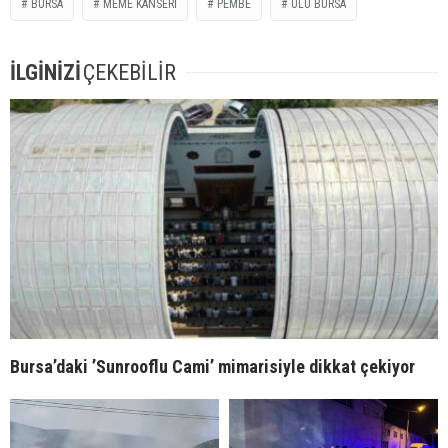
BURSA
MEME KANSERI
PEMBE
ULU BURSA
İLGİNİZİ
ÇEKEBİLİR
Bursa’daki ’Sunrooflu Cami’ mimarisiyle dikkat çekiyor