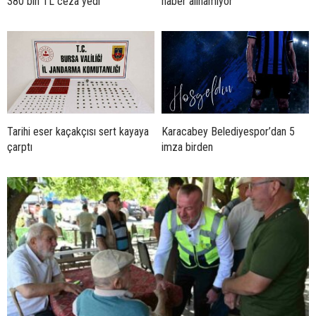
380 bin TL ceza yedi
haber alınamıyor
Tarihi eser kaçakçısı sert kayaya
Karacabey Belediyespor’dan 5
çarptı
imza birden