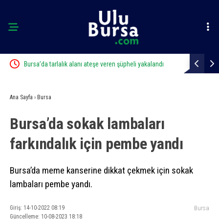
iyor
Bursa’da tarlalık alanı ateşe veren şüpheli yakalandı
Çalıntı araç
Ana Sayfa
›
Bursa
Bursa’da sokak lambaları
farkındalık için pembe yandı
Bursa’da meme kanserine dikkat çekmek için sokak
lambaları pembe yandı.
Giriş: 14-10-2022 08:19
Bursa
Güncelleme: 10-08-2023 18:18