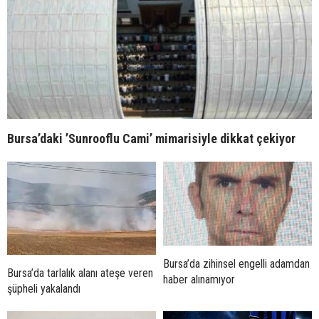
Bursa’daki ’Sunrooflu Cami’ mimarisiyle dikkat çekiyor
Bursa’da zihinsel engelli adamdan
Bursa’da tarlalık alanı ateşe veren
haber alınamıyor
şüpheli yakalandı