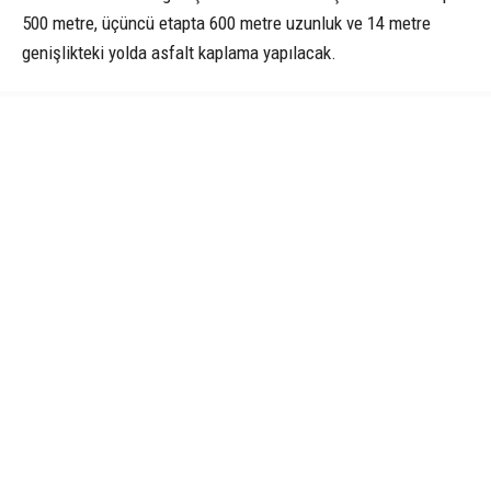
500 metre, üçüncü etapta 600 metre uzunluk ve 14 metre
genişlikteki yolda asfalt kaplama yapılacak.
Ekipler, freze çalışmalarını, baca ve ızgara imalatlarını, lokal
iyileştirmeleri de asfalt kaplama uygulamalarıyla eş zamanlı
olarak sürdürüyor. Freze çalışmalarında 3.050 ton dolgu ve
3.000 ton sıcak asfalt kaplama imalatı planlandı. Bölünmüş
yol vasfındaki güzergâh, çalışmaların tamamlanmasıyla
birlikte daha güvenli ve konforlu bir hale getirilerek ulaşıma
açılacak.
Vatandaş talep etti yol yenilendi
Bursa Büyükşehir Belediyesi Başkan Vekili Şahin Biba’ya
teşekkür eden Panayır Mahalle Muhtarı Dursun Kara,
“Çalışmaların hızlanmasıyla birlikte verilen hizmetten oldukça