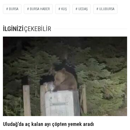
BURSA
BURSA HABER
KUŞ
UEDAŞ
ULUBURSA
İLGİNİZİ
ÇEKEBİLİR
Uludağ’da aç kalan ayı çöpten yemek aradı