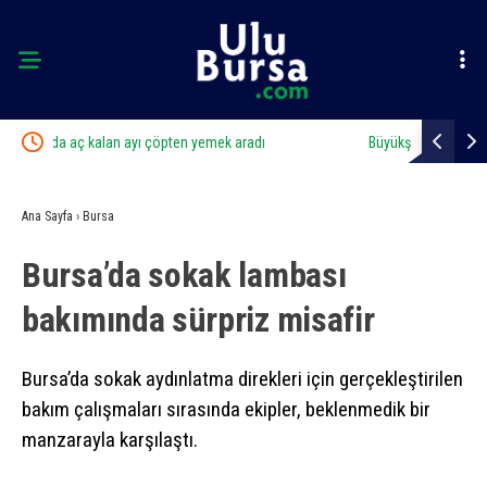
Büyükşehir’den Panayır’da altyapı ve ulaşım atağı
Alanyurt y
Ana Sayfa
›
Bursa
Bursa’da sokak lambası
bakımında sürpriz misafir
Bursa’da sokak aydınlatma direkleri için gerçekleştirilen
bakım çalışmaları sırasında ekipler, beklenmedik bir
manzarayla karşılaştı.