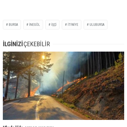
BURSA
INEGÖL
IŞÇI
ITFAIYE
ULUBURSA
İLGİNİZİ
ÇEKEBİLİR