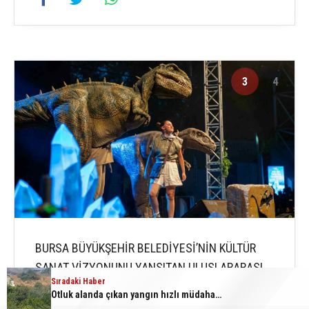
3
4
BURSA BÜYÜKŞEHİR BELEDİYESİ’NİN KÜLTÜR
SANAT VİZYONUNU YANSITAN ULUSLARARASI
Sıradaki Haber
BURSA FESTİVALİ, BU YIL İLK KEZ MİNİK
Otluk alanda çıkan yangın hızlı müdahale ile söndürüldü
SANATSEVERLERE DE KAPILARINI AÇARAK