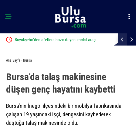
Büyükşehir’den afetlere hazır iki yeni mobil araç
Uluslararası
açtı
Ana Sayfa
›
Bursa
Bursa’da talaş makinesine
düşen genç hayatını kaybetti
Bursa’nın İnegöl ilçesindeki bir mobilya fabrikasında
çalışan 19 yaşındaki işçi, dengesini kaybederek
düştüğü talaş makinesinde öldü.