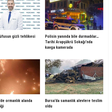
üfusun gizli tehlikesi
Polisin yanında bile durmadılar…
Tarihi Arapşükrü Sokağı’nda
kavga kamerada
de ormanlık alanda
Bursa’da samanlık alevlere teslim
iği
oldu