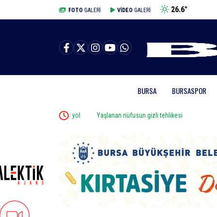
26.6
°
BURSA
FOTO
GALERİ
VİDEO
GALERİ
BURSA
BURSASPOR
e tedavide önemli yol
Yaşlanan nüfusun gizli tehlikesi