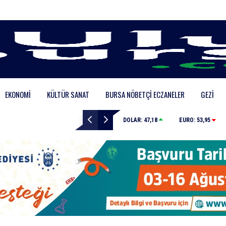
EKONOMI
KÜLTÜR SANAT
BURSA NÖBETÇI ECZANELER
GEZI
Polisin yanında bile durmadılar… Tarihi Arapşükrü S
DOLAR:
47,18
EURO:
53,95