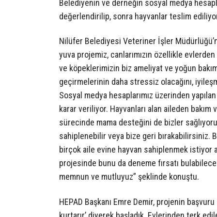
Belediyenin ve derneğin sosyal medya hesapla
değerlendirilip, sonra hayvanlar teslim ediliyo
Nilüfer Belediyesi Veteriner İşler Müdürlüğü’
yuva projemiz, canlarımızın özellikle evlerden 
ve köpeklerimizin biz ameliyat ve yoğun bakı
geçirmelerinin daha stressiz olacağını, iyile
Sosyal medya hesaplarımız üzerinden yapılan 
karar veriliyor. Hayvanları alan aileden bakı
sürecinde mama desteğini de bizler sağlıyoru
sahiplenebilir veya bize geri bırakabilirsiniz
birçok aile evine hayvan sahiplenmek istiyor a
projesinde bunu da deneme fırsatı bulabilecek
memnun ve mutluyuz” şeklinde konuştu.
HEPAD Başkanı Emre Demir, projenin başvuru kıs
kurtarır’ diyerek başladık. Evlerinden terk e