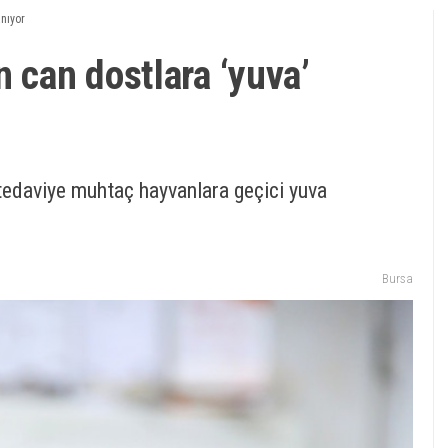
anıyor
 can dostlara ‘yuva’
 tedaviye muhtaç hayvanlara geçici yuva
Bursa