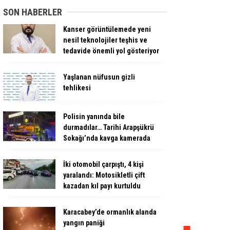
SON HABERLER
Kanser görüntülemede yeni
nesil teknolojiler teşhis ve
tedavide önemli yol gösteriyor
Yaşlanan nüfusun gizli
tehlikesi
Polisin yanında bile
durmadılar… Tarihi Arapşükrü
Sokağı’nda kavga kamerada
İki otomobil çarpıştı, 4 kişi
yaralandı: Motosikletli çift
kazadan kıl payı kurtuldu
Karacabey’de ormanlık alanda
yangın paniği