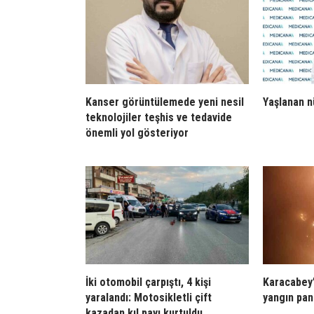
Kanser görüntülemede yeni nesil
Yaşlanan n
teknolojiler teşhis ve tedavide
önemli yol gösteriyor
İki otomobil çarpıştı, 4 kişi
Karacabey’
yaralandı: Motosikletli çift
yangın pan
kazadan kıl payı kurtuldu