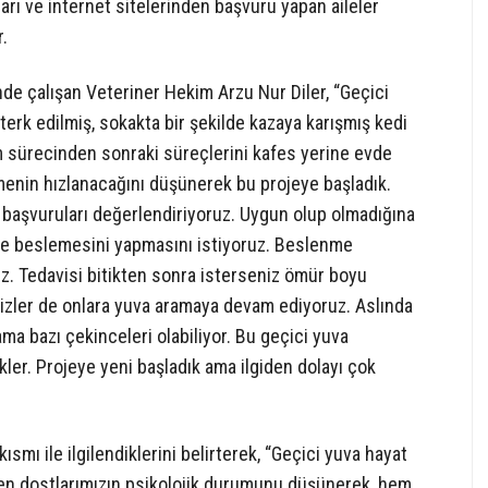
rı ve internet sitelerinden başvuru yapan aileler
r.
nde çalışan Veteriner Hekim Arzu Nur Diler, “Geçici
terk edilmiş, sokakta bir şekilde kazaya karışmış kedi
m sürecinden sonraki süreçlerini kafes yerine evde
şmenin hızlanacağını düşünerek bu projeye başladık.
başvuruları değerlendiriyoruz. Uygun olup olmadığına
m ve beslemesini yapmasını istiyoruz. Beslenme
z. Tedavisi bitikten sonra isterseniz ömür boyu
. Bizler de onlara yuva aramaya devam ediyoruz. Aslında
ma bazı çekinceleri olabiliyor. Bu geçici yuva
ler. Projeye yeni başladık ama ilgiden dolayı çok
mı ile ilgilendiklerini belirterek, “Geçici yuva hayat
dilen dostlarımızın psikolojik durumunu düşünerek, hem