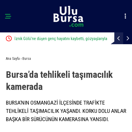
İznik Gölü’ne düşen genç hayatını kaybetti, gözyaşlarıyla
Uludağ’da 
toprağa verildi
Ana Sayfa
›
Bursa
Bursa’da tehlikeli taşımacılık
kamerada
BURSA’NIN OSMANGAZİ İLÇESİNDE TRAFİKTE
TEHLİKELİ TAŞIMACILIK YAŞANDI. KORKU DOLU ANLAR
BAŞKA BİR SÜRÜCÜNÜN KAMERASINA YANSIDI.