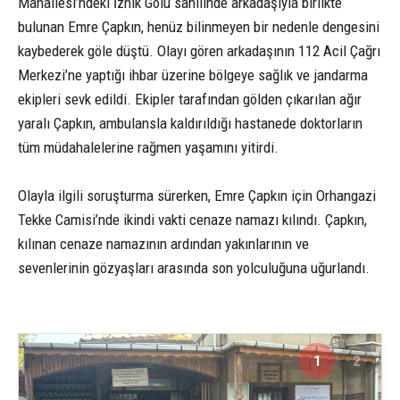
Mahallesi’ndeki İznik Gölü sahilinde arkadaşıyla birlikte
bulunan Emre Çapkın, henüz bilinmeyen bir nedenle dengesini
kaybederek göle düştü. Olayı gören arkadaşının 112 Acil Çağrı
Merkezi’ne yaptığı ihbar üzerine bölgeye sağlık ve jandarma
ekipleri sevk edildi. Ekipler tarafından gölden çıkarılan ağır
yaralı Çapkın, ambulansla kaldırıldığı hastanede doktorların
tüm müdahalelerine rağmen yaşamını yitirdi.
Olayla ilgili soruşturma sürerken, Emre Çapkın için Orhangazi
Tekke Camisi’nde ikindi vakti cenaze namazı kılındı. Çapkın,
kılınan cenaze namazının ardından yakınlarının ve
sevenlerinin gözyaşları arasında son yolculuğuna uğurlandı.
1
2