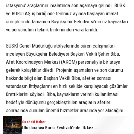
istasyonu’ araçlarının imalatında son aşamaya gelindi. BUSKİ
ve BURULAŞ iş birliğinde temmuz ayında başlayan imalat
süreçlerinde tamamen Büyükşehir Belediyesi’nin öz kaynakları
ve personelinin teknik birikiminden yararlanıldı.
BUSKİ Genel Müdürlüğü atölyelerinde süren çalışmaları
inceleyen Büyükşehir Belediyesi Başkan Vekili Şahin Biba,
Afet Koordinasyon Merkezi (AKOM) personeliyle bir araya
gelerek kolaylıklar diledi. Projenin aşamaları ve son durumu
hakkında bilgi alan Başkan Vekili Biba, afetler sonrası
vatandaşın ihtiyaçlarını en hızlı şekilde karşılayacak çözümler
ürettiklerini söyledi. Biba, kaynakların verimli kullanılması
hedefiyle dönüşümü gerçekleştirilen araçların afetler
sonrasında sunulan önemli hizmetler arasında yer alacağını
vurguladı. Başkan Vekili Şahin Biba, “Sağlıklı ve koordineli
Sıradaki Haber
yemek ikramından kesintisiz iletişim ve erişilebilirlik
Uluslararası Bursa Festivali’nde ilk kez çocuklara kapılarını açtı