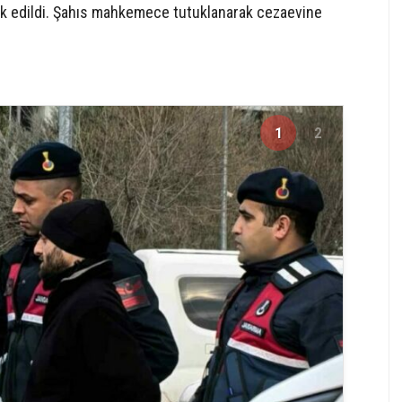
vk edildi. Şahıs mahkemece tutuklanarak cezaevine
1
2