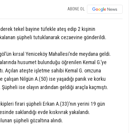
ABONE OL
derek tekel bayine tüfekle ateş edip 2 kişinin
alanan şüpheli tutuklanarak cezaevine gönderildi.
egöl’ün kırsal Yeniceköy Mahallesi’nde meydana geldi.
 aralarında husumet bulunduğu öğrenilen Kemal G.’ye
çtı. Açılan ateşte işletme sahibi Kemal G. omzuna
e çalışan Nilgün A.(50) ise yaşadığı panik ve korku
Şüpheli ise olayın ardından geldiği araçla kaçmıştı.
leri firari şüpheli Erkan A.(33)’nın yerini 19 gün
esinde saklandığı evde kıskıvrak yakalandı.
unan şüpheli gözaltına alındı.