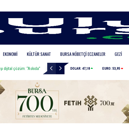
EKONOMI
KÜLTÜR SANAT
BURSA NÖBETÇI ECZANELER
GEZI
tal çözüm: “Askıda”
Yağmur suyu giderine sıkışan kediyi itfaiye kurtardı
DOLAR:
47,18
EURO:
53,95