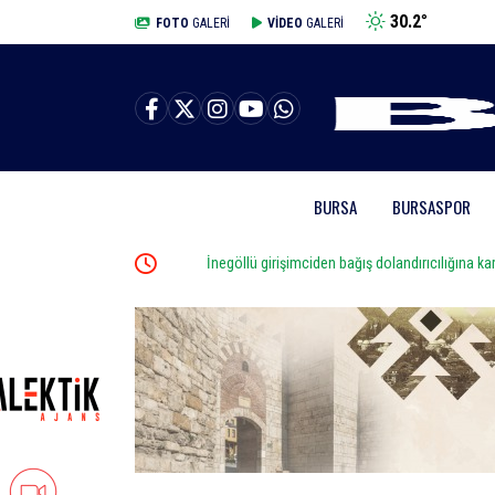
30.2
°
BURSA
FOTO
GALERİ
VİDEO
GALERİ
BURSA
BURSASPOR
İnegöllü girişimciden bağış dolandırıcılığına karşı diji