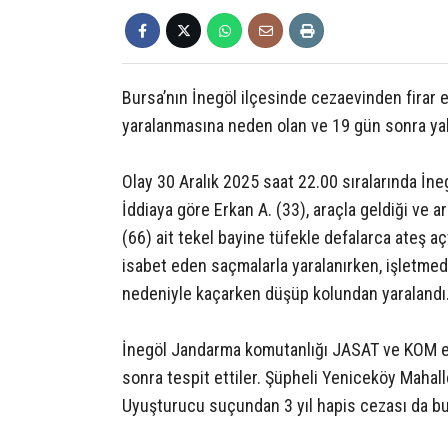
Bursa’nın İnegöl ilçesinde cezaevinden firar e
yaralanmasına neden olan ve 19 gün sonra yak
Olay 30 Aralık 2025 saat 22.00 sıralarında İn
İddiaya göre Erkan A. (33), araçla geldiği ve
(66) ait tekel bayine tüfekle defalarca ateş a
isabet eden saçmalarla yaralanırken, işletmed
nedeniyle kaçarken düşüp kolundan yaralandı. 
İnegöl Jandarma komutanlığı JASAT ve KOM ekip
sonra tespit ettiler. Şüpheli Yeniceköy Mahall
Uyuşturucu suçundan 3 yıl hapis cezası da bul