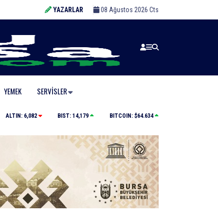
YAZARLAR
08 Ağustos 2026 Cts
YEMEK
SERVISLER
İznik Gölü kıyısında 70 milyon yıllık fosil bulundu
ALTIN:
6,082
BIST:
14,179
BITCOIN:
$64.634