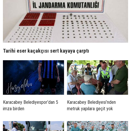
Tarihi eser kaçakçısı sert kayaya çarptı
Karacabey Belediyespor’dan 5
Karacabey Belediyesi’nden
imza birden
metruk yapılara geçit yok