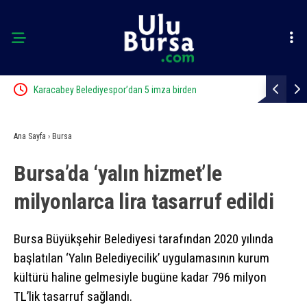
Karacabey Belediyespor’dan 5 imza birden
Karacabey B
Ana Sayfa
›
Bursa
Bursa’da ‘yalın hizmet’le
milyonlarca lira tasarruf edildi
Bursa Büyükşehir Belediyesi tarafından 2020 yılında
başlatılan ‘Yalın Belediyecilik’ uygulamasının kurum
kültürü haline gelmesiyle bugüne kadar 796 milyon
TL’lik tasarruf sağlandı.