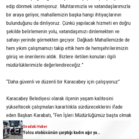
edip dönmek istemiyoruz. Muhtarımızla ve vatandaşlarımızla
bir araya geliyor, mahallemizin başka hangi ihtiyaçlarının
bulunduğunu da dinliyoruz. Çünkü yapılacak hizmeti en doğru
şekilde belirlemenin yolu, vatandaşımızı dinlemekten ve
sahayı yerinde görmekten geçiyor. Dağkadı Mahallemizde de
hem yıkım çalışmamızı takip ettik hem de hemşehrilerimizin
görüş ve önerilerini aldık. Bizlere iletilen konuları ilgili
müdürlüklerimizle değerlendireceğiz.”
“Daha güvenli ve düzenli bir Karacabey için çalışıyoruz”
Karacabey Belediyesi olarak ilçenin yaşam kalitesini
yükseltecek çalışmaları kararlılıkla sürdüreceklerini ifade
eden Başkan Karabatı, “Fen İşleri Müdürlüğümüz başta olmak
üzere sahadaki tüm ekiplerimizle daha güvenli, daha düzenli
Sıradaki Haber
Sıradaki Haber
ve daha yaşanabilir bir Karacabey için çalışıyoruz. Mahalle
Karacabey Belediyesi’nden metruk yapılara geçit yok
Yolcu otobüsünün çarptığı kadın ağır yaralandı