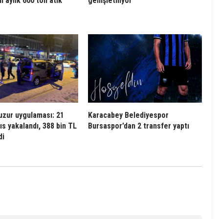
n aylık 600 ton atık
genişletiliyor
uzur uygulaması: 21
Karacabey Belediyespor
ıs yakalandı, 388 bin TL
Bursaspor’dan 2 transfer yaptı
di