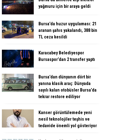
yağmuru için bir araya geldi
Bursa’da huzur uygulaması: 21
aranan şahıs yakalandı, 388 bin
TL ceza kesildi
Karacabey Belediyespor
Bursaspor’dan 2 transfer yaptı
Bursa’dan dünyanın dört bir
yanına klasik araç: Dünyada
sayılı kalan otobüsler Bursa’da
tekrar restore ediliyor
Kanser görüntülemede yeni
nesil teknolojiler teşhis ve
tedavide önemli yol gösteriyor