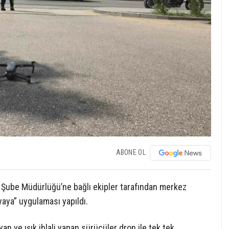
ABONE OL
 Şube Müdürlüğü’ne bağlı ekipler tarafından merkez
yaya” uygulaması yapıldı.
n ve ışık ihlali yapan sürücüler dron ile tek tek