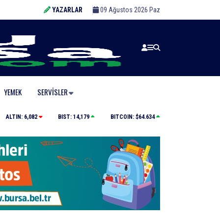
YAZARLAR
09 Ağustos 2026 Paz
YEMEK
SERVISLER
Bursa’da binlerce kişi meteor yağmuru için bir araya 
ALTIN:
6,082
BIST:
14,179
BITCOIN:
$64.634