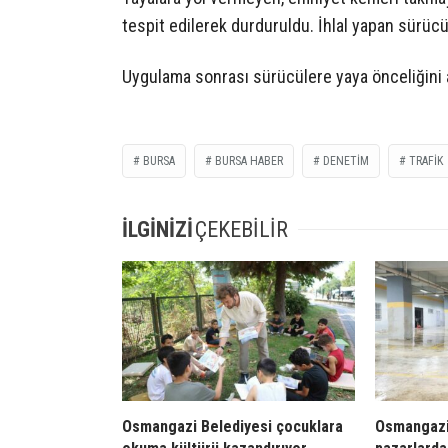
tespit edilerek durduruldu. İhlal yapan sürücü
Uygulama sonrası sürücülere yaya önceliğini a
BURSA
BURSA HABER
DENETIM
TRAFIK
İLGİNİZİ
ÇEKEBİLİR
Osmangazi Belediyesi çocuklara
Osmangazi