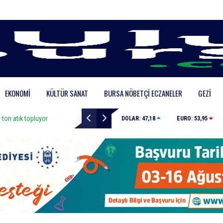
EKONOMI
KÜLTÜR SANAT
BURSA NÖBETÇI ECZANELER
GEZI
topluyor
Kestel’de yollar yenilenip genişletiliyor
DOLAR:
47,18
EURO:
53,95