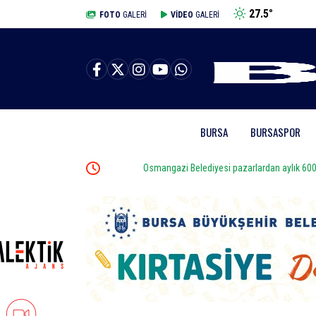
27.5
°
BURSA
FOTO
GALERİ
VİDEO
GALERİ
BURSA
BURSASPOR
dırıyor
Osmangazi Belediyesi pazarlardan aylık 600 ton atık 