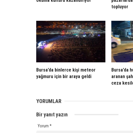
okuma kültürü kazandırıyor
pazarlarda
topluyor
Bursa’da binlerce kişi meteor
Bursa’da h
yağmuru için bir araya geldi
aranan şah
ceza kesil
YORUMLAR
Bir yanıt yazın
Yorum
*