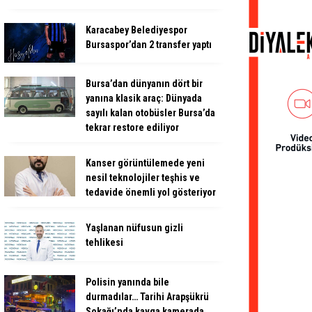
Karacabey Belediyespor
Bursaspor’dan 2 transfer yaptı
Bursa’dan dünyanın dört bir
yanına klasik araç: Dünyada
sayılı kalan otobüsler Bursa’da
tekrar restore ediliyor
Kanser görüntülemede yeni
nesil teknolojiler teşhis ve
tedavide önemli yol gösteriyor
Yaşlanan nüfusun gizli
tehlikesi
Polisin yanında bile
durmadılar… Tarihi Arapşükrü
Sokağı’nda kavga kamerada