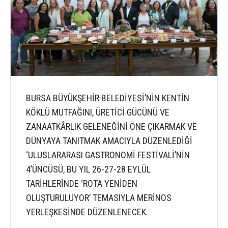
BURSA BÜYÜKŞEHİR BELEDİYESİ’NİN KENTİN
KÖKLÜ MUTFAĞINI, ÜRETİCİ GÜCÜNÜ VE
ZANAATKÂRLIK GELENEĞİNİ ÖNE ÇIKARMAK VE
DÜNYAYA TANITMAK AMACIYLA DÜZENLEDİĞİ
‘ULUSLARARASI GASTRONOMİ FESTİVALİ’NİN
4’ÜNCÜSÜ, BU YIL 26-27-28 EYLÜL
TARİHLERİNDE ‘ROTA YENİDEN
OLUŞTURULUYOR’ TEMASIYLA MERİNOS
YERLEŞKESİNDE DÜZENLENECEK.