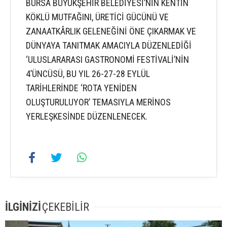
BURSA BÜYÜKŞEHİR BELEDİYESİ’NİN KENTİN
KÖKLÜ MUTFAĞINI, ÜRETİCİ GÜCÜNÜ VE
ZANAATKÂRLIK GELENEĞİNİ ÖNE ÇIKARMAK VE
DÜNYAYA TANITMAK AMACIYLA DÜZENLEDİĞİ
‘ULUSLARARASI GASTRONOMİ FESTİVALİ’NİN
4’ÜNCÜSÜ, BU YIL 26-27-28 EYLÜL
TARİHLERİNDE ‘ROTA YENİDEN
OLUŞTURULUYOR’ TEMASIYLA MERİNOS
YERLEŞKESİNDE DÜZENLENECEK.
İLGİNİZİ
ÇEKEBİLİR