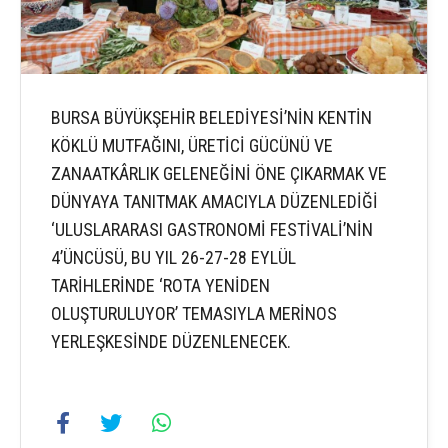
BURSA BÜYÜKŞEHİR BELEDİYESİ’NİN KENTİN
KÖKLÜ MUTFAĞINI, ÜRETİCİ GÜCÜNÜ VE
ZANAATKÂRLIK GELENEĞİNİ ÖNE ÇIKARMAK VE
DÜNYAYA TANITMAK AMACIYLA DÜZENLEDİĞİ
‘ULUSLARARASI GASTRONOMİ FESTİVALİ’NİN
4’ÜNCÜSÜ, BU YIL 26-27-28 EYLÜL
TARİHLERİNDE ‘ROTA YENİDEN
OLUŞTURULUYOR’ TEMASIYLA MERİNOS
YERLEŞKESİNDE DÜZENLENECEK.