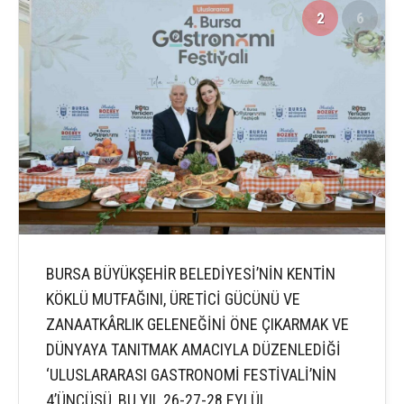
2
6
BURSA BÜYÜKŞEHİR BELEDİYESİ’NİN KENTİN
KÖKLÜ MUTFAĞINI, ÜRETİCİ GÜCÜNÜ VE
ZANAATKÂRLIK GELENEĞİNİ ÖNE ÇIKARMAK VE
DÜNYAYA TANITMAK AMACIYLA DÜZENLEDİĞİ
‘ULUSLARARASI GASTRONOMİ FESTİVALİ’NİN
4’ÜNCÜSÜ, BU YIL 26-27-28 EYLÜL