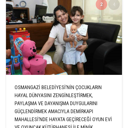
2
4
OSMANGAZİ BELEDİYESİ’NİN ÇOCUKLARIN
HAYAL DÜNYASINI ZENGİNLEŞTİRMEK,
PAYLAŞMA VE DAYANIŞMA DUYGULARINI
GÜÇLENDİRMEK AMACIYLA DEMİRKAPI
MAHALLESİ’NDE HAYATA GEÇİRECEĞİ OYUN EVİ
VE OYUNCAK KÜTÜPHANESİ İLE MİNİK