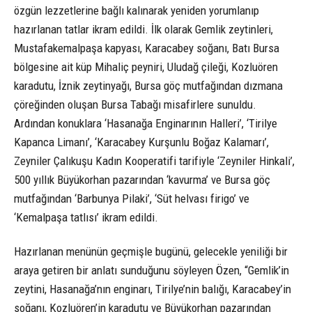
özgün lezzetlerine bağlı kalınarak yeniden yorumlanıp
hazırlanan tatlar ikram edildi. İlk olarak Gemlik zeytinleri,
Mustafakemalpaşa kapyası, Karacabey soğanı, Batı Bursa
bölgesine ait küp Mihaliç peyniri, Uludağ çileği, Kozluören
karadutu, İznik zeytinyağı, Bursa göç mutfağından dızmana
çöreğinden oluşan Bursa Tabağı misafirlere sunuldu.
Ardından konuklara ‘Hasanağa Enginarının Halleri’, ‘Tirilye
Kapanca Limanı’, ‘Karacabey Kurşunlu Boğaz Kalamarı’,
Zeyniler Çalıkuşu Kadın Kooperatifi tarifiyle ‘Zeyniler Hinkali’,
500 yıllık Büyükorhan pazarından ‘kavurma’ ve Bursa göç
mutfağından ‘Barbunya Pilaki’, ‘Süt helvası firigo’ ve
‘Kemalpaşa tatlısı’ ikram edildi.
Hazırlanan menünün geçmişle bugünü, gelecekle yeniliği bir
araya getiren bir anlatı sunduğunu söyleyen Özen, “Gemlik’in
zeytini, Hasanağa’nın enginarı, Tirilye’nin balığı, Karacabey’in
soğanı, Kozluören’in karadutu ve Büyükorhan pazarından