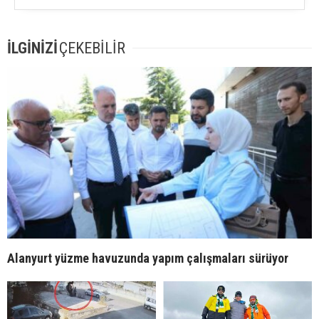
İLGİNİZİ
ÇEKEBİLİR
Alanyurt yüzme havuzunda yapım çalışmaları sürüyor