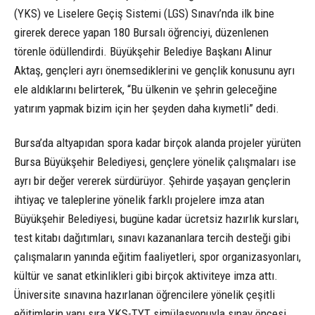
(YKS) ve Liselere Geçiş Sistemi (LGS) Sınavı’nda ilk bine
girerek derece yapan 180 Bursalı öğrenciyi, düzenlenen
törenle ödüllendirdi. Büyükşehir Belediye Başkanı Alinur
Aktaş, gençleri ayrı önemsediklerini ve gençlik konusunu ayrı
ele aldıklarını belirterek, “Bu ülkenin ve şehrin geleceğine
yatırım yapmak bizim için her şeyden daha kıymetli” dedi.
Bursa’da altyapıdan spora kadar birçok alanda projeler yürüten
Bursa Büyükşehir Belediyesi, gençlere yönelik çalışmaları ise
ayrı bir değer vererek sürdürüyor. Şehirde yaşayan gençlerin
ihtiyaç ve taleplerine yönelik farklı projelere imza atan
Büyükşehir Belediyesi, bugüne kadar ücretsiz hazırlık kursları,
test kitabı dağıtımları, sınavı kazananlara tercih desteği gibi
çalışmaların yanında eğitim faaliyetleri, spor organizasyonları,
kültür ve sanat etkinlikleri gibi birçok aktiviteye imza attı.
Üniversite sınavına hazırlanan öğrencilere yönelik çeşitli
eğitimlerin yanı sıra YKS-TYT simülasyonuyla sınav öncesi