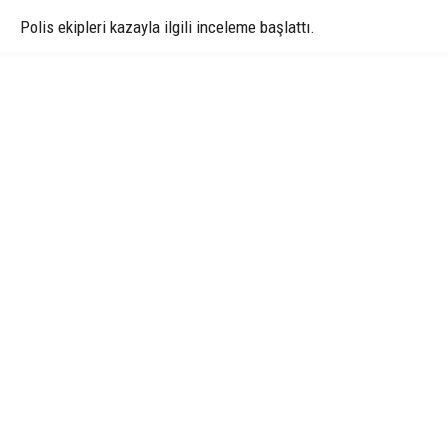
Polis ekipleri kazayla ilgili inceleme başlattı.
1
3
BURSA’DA KALDIRIMDA YÜRÜYEN BİR YAYA,
SANİYELERLE ÖLÜMDEN KURTULDU.
KONTROLDEN ÇIKAN MOTOSİKLET İSE DUVARA
ÇARPTI. FECİ KAZADA MOTOSİKLET SÜRÜCÜSÜ