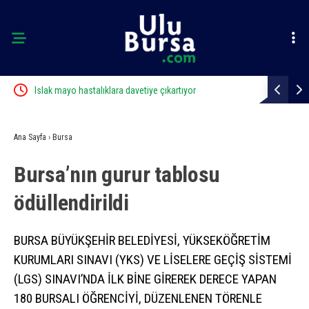
yor
Islak mayo hastalıklara davetiye çıkartıyor
Bir adımla 
can verdi
Ana Sayfa
›
Bursa
Bursa’nın gurur tablosu
ödüllendirildi
BURSA BÜYÜKŞEHİR BELEDİYESİ, YÜKSEKÖĞRETİM
KURUMLARI SINAVI (YKS) VE LİSELERE GEÇİŞ SİSTEMİ
(LGS) SINAVI’NDA İLK BİNE GİREREK DERECE YAPAN
180 BURSALI ÖĞRENCİYİ, DÜZENLENEN TÖRENLE