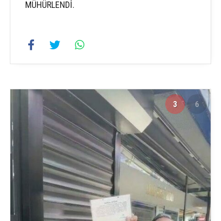
MÜHÜRLENDİ.
3
6