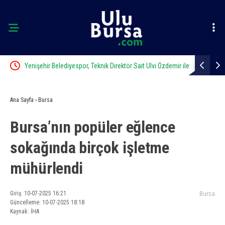
Yenişehir Belediyespor, Teknik Direktör Sait Ulvi Özdemir ile
Bisikletiyle
anlaştı
Ana Sayfa
›
Bursa
Bursa’nın popüler eğlence
sokağında birçok işletme
mühürlendi
Giriş: 10-07-2025 16:21
Bursa
Güncelleme: 10-07-2025 18:18
Kaynak: İHA