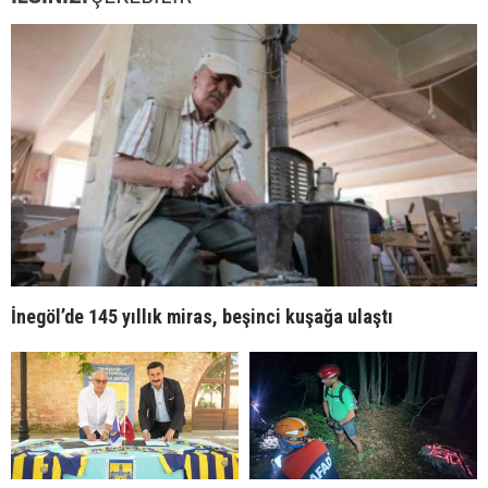
İnegöl’de 145 yıllık miras, beşinci kuşağa ulaştı