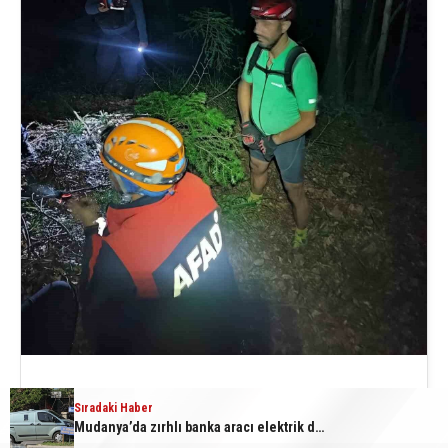
BURSA’NIN KESTEL İLÇESİNDE SAİTABAT
Sıradaki Haber
ŞELALESİ MEVKİİNE BİSİKLETİYLE GİDEN
Mudanya’da zırhlı banka aracı elektrik direğine çarptı