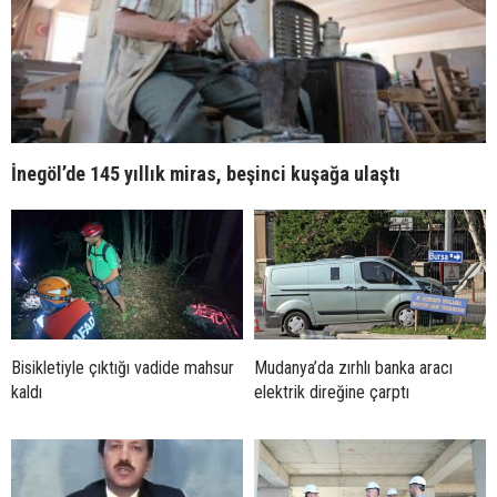
İnegöl’de 145 yıllık miras, beşinci kuşağa ulaştı
Bisikletiyle çıktığı vadide mahsur
Mudanya’da zırhlı banka aracı
kaldı
elektrik direğine çarptı