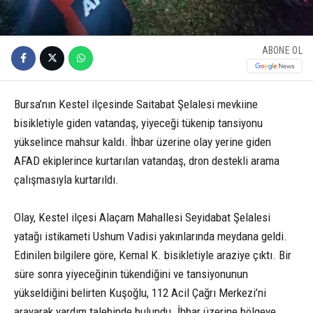
ABONE OL
Bursa’nın Kestel ilçesinde Saitabat Şelalesi mevkiine
bisikletiyle giden vatandaş, yiyeceği tükenip tansiyonu
yükselince mahsur kaldı. İhbar üzerine olay yerine giden
AFAD ekiplerince kurtarılan vatandaş, dron destekli arama
çalışmasıyla kurtarıldı.
Olay, Kestel ilçesi Alaçam Mahallesi Seyidabat Şelalesi
yatağı istikameti Ushum Vadisi yakınlarında meydana geldi.
Edinilen bilgilere göre, Kemal K. bisikletiyle araziye çıktı. Bir
süre sonra yiyeceğinin tükendiğini ve tansiyonunun
yükseldiğini belirten Kuşoğlu, 112 Acil Çağrı Merkezi’ni
arayarak yardım talebinde bulundu. İhbar üzerine bölgeye