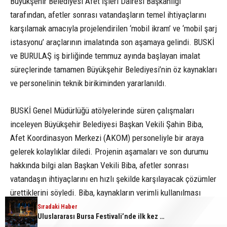
Büyükşehir Belediyesi Afet İşleri Dairesi Başkanlığı
tarafından, afetler sonrası vatandaşların temel ihtiyaçlarını
karşılamak amacıyla projelendirilen ‘mobil ikram’ ve ‘mobil şarj
istasyonu’ araçlarının imalatında son aşamaya gelindi. BUSKİ
ve BURULAŞ iş birliğinde temmuz ayında başlayan imalat
süreçlerinde tamamen Büyükşehir Belediyesi’nin öz kaynakları
ve personelinin teknik birikiminden yararlanıldı.
BUSKİ Genel Müdürlüğü atölyelerinde süren çalışmaları
inceleyen Büyükşehir Belediyesi Başkan Vekili Şahin Biba,
Afet Koordinasyon Merkezi (AKOM) personeliyle bir araya
gelerek kolaylıklar diledi. Projenin aşamaları ve son durumu
hakkında bilgi alan Başkan Vekili Biba, afetler sonrası
vatandaşın ihtiyaçlarını en hızlı şekilde karşılayacak çözümler
ürettiklerini söyledi. Biba, kaynakların verimli kullanılması
hedefiyle dönüşümü gerçekleştirilen araçların afetler
Sıradaki Haber
Uluslararası Bursa Festivali’nde ilk kez çocuklara kapılarını açtı
sonrasında sunulan önemli hizmetler arasında yer alacağını