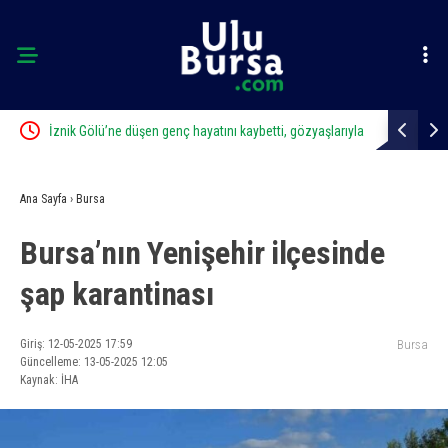
İznik Gölü’ne düşen genç hayatını kaybetti, gözyaşlarıyla
Uludağ’da 
toprağa verildi
Ana Sayfa
›
Bursa
Bursa’nın Yenişehir ilçesinde
şap karantinası
Giriş: 12-05-2025 17:59
Bursa
Güncelleme: 13-05-2025 12:05
Kaynak: İHA