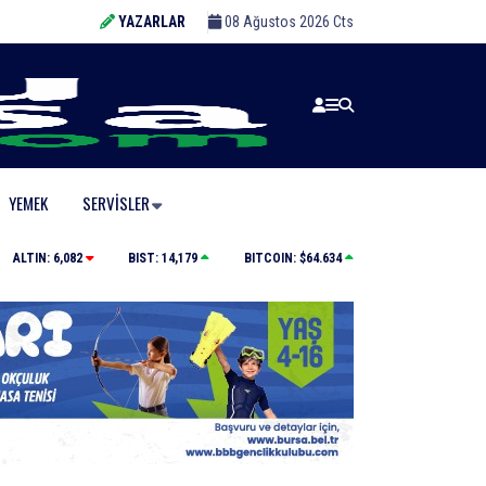
YAZARLAR
08 Ağustos 2026 Cts
YEMEK
SERVISLER
Kaçak bina yıkımında hayat kurtaran müdahale
ALTIN:
6,082
BIST:
14,179
BITCOIN:
$64.634