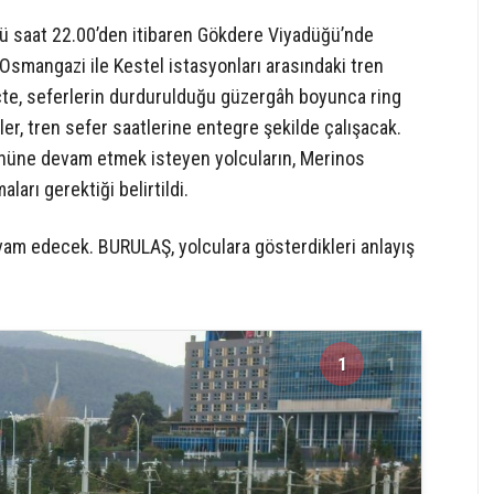
nü saat 22.00’den itibaren Gökdere Viyadüğü’nde
Osmangazi ile Kestel istasyonları arasındaki tren
eçte, seferlerin durdurulduğu güzergâh boyunca ring
er, tren sefer saatlerine entegre şekilde çalışacak.
nüne devam etmek isteyen yolcuların, Merinos
arı gerektiği belirtildi.
m edecek. BURULAŞ, yolculara gösterdikleri anlayış
1
1