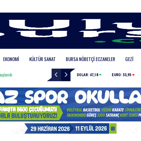
EKONOMI
KÜLTÜR SANAT
BURSA NÖBETÇI ECZANELER
GEZI
Fetih coşkusu Keles’e taşındı
DOLAR:
47,18
EURO:
53,95