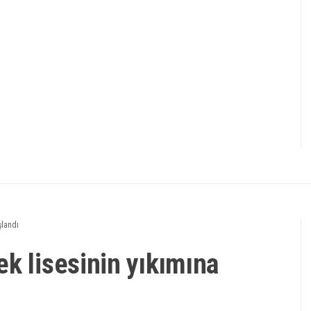
şlandı
k lisesinin yıkımına