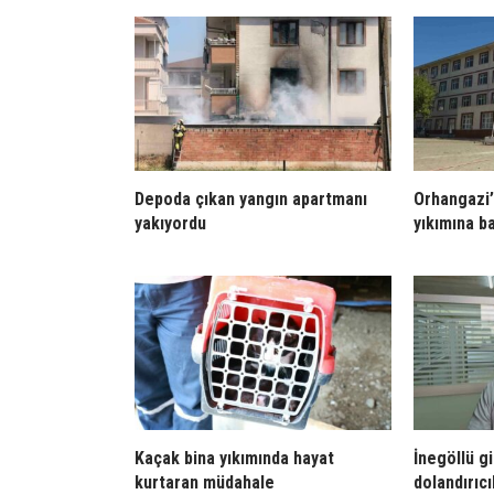
Depoda çıkan yangın apartmanı
Orhangazi’
yakıyordu
yıkımına b
Kaçak bina yıkımında hayat
İnegöllü g
kurtaran müdahale
dolandırıcıl