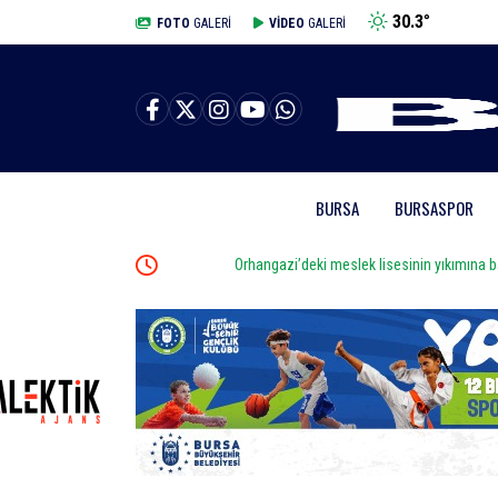
30.3
°
BURSA
FOTO
GALERİ
VİDEO
GALERİ
BURSA
BURSASPOR
Orhangazi’deki meslek lisesinin yıkımına başlandı