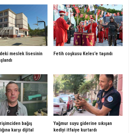
deki meslek lisesinin
Fetih coşkusu Keles’e taşındı
aşlandı
irişimciden bağış
Yağmur suyu giderine sıkışan
ığına karşı dijital
kediyi itfaiye kurtardı