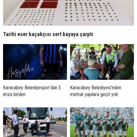
Tarihi eser kaçakçısı sert kayaya çarptı
Karacabey Belediyespor’dan 5
Karacabey Belediyesi’nden
imza birden
metruk yapılara geçit yok