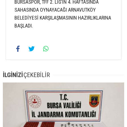
BURSASPOR, TFF 2. LİG’İN 4. HAFTASINDA
SAHASINDA OYNAYACAĞI ARNAVUTKÖY
BELEDİYESİ KARŞILAŞMASININ HAZIRLIKLARINA
BAŞLADI.
İLGİNİZİ
ÇEKEBİLİR