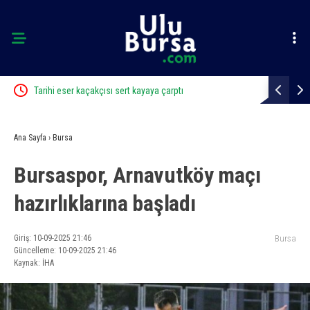
Karacabey Belediyespor’dan 5 imza birden
Karacabey B
Ana Sayfa
›
Bursa
Bursaspor, Arnavutköy maçı
hazırlıklarına başladı
Giriş: 10-09-2025 21:46
Bursa
Güncelleme: 10-09-2025 21:46
Kaynak: İHA