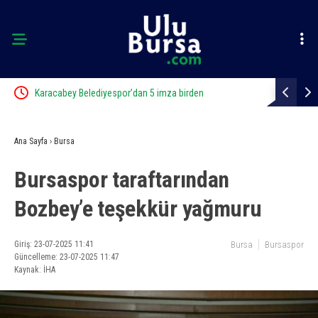
Karacabey Belediyespor’dan 5 imza birden
Karacabey B
Ana Sayfa
›
Bursa
Bursaspor taraftarından
Bozbey’e teşekkür yağmuru
Giriş: 23-07-2025 11:41
Bursa
Bursaspor
Güncelleme: 23-07-2025 11:47
Kaynak: İHA