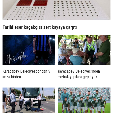
Tarihi eser kaçakçısı sert kayaya çarptı
Karacabey Belediyespor’dan 5
Karacabey Belediyesi’nden
imza birden
metruk yapılara geçit yok