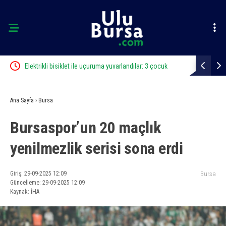
cü
Elektrikli bisiklet ile uçuruma yuvarlandılar: 3 çocuk
Bursa’da iş 
yaralandı
Ana Sayfa
›
Bursa
Bursaspor’un 20 maçlık
yenilmezlik serisi sona erdi
Giriş: 29-09-2025 12:09
Bursa
Güncelleme: 29-09-2025 12:09
Kaynak: İHA