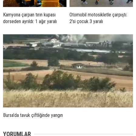
Kamyona çarpan tırın kupası
Otomobil motosikletle çarpıştı:
dorseden ayrıldı: 1 ağır yaralı
2’si çocuk 3 yaralı
Bursa’da tavuk çiftliğinde yangın
YORUMLAR