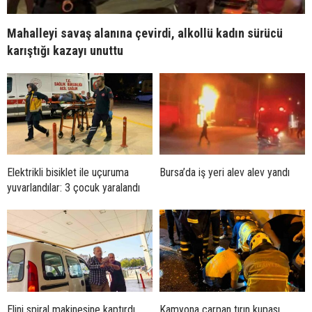
Mahalleyi savaş alanına çevirdi, alkollü kadın sürücü
karıştığı kazayı unuttu
Elektrikli bisiklet ile uçuruma
Bursa’da iş yeri alev alev yandı
yuvarlandılar: 3 çocuk yaralandı
Elini spiral makinesine kaptırdı
Kamyona çarpan tırın kupası