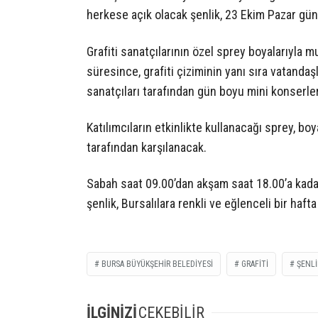
herkese açık olacak şenlik, 23 Ekim Pazar gün
Grafiti sanatçılarının özel sprey boyalarıyla 
süresince, grafiti çiziminin yanı sıra vatanda
sanatçıları tarafından gün boyu mini konserl
Katılımcıların etkinlikte kullanacağı sprey, 
tarafından karşılanacak.
Sabah saat 09.00’dan akşam saat 18.00’a kadar
şenlik, Bursalılara renkli ve eğlenceli bir haf
BURSA BÜYÜKŞEHIR BELEDIYESI
GRAFITI
ŞENLI
İLGİNİZİ
ÇEKEBİLİR