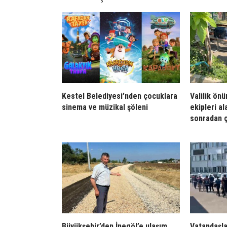
Kestel Belediyesi’nden çocuklara
Valilik önü
sinema ve müzikal şöleni
ekipleri a
sonradan ç
Büyükşehir’den İnegöl’e ulaşım
Vatandaşla