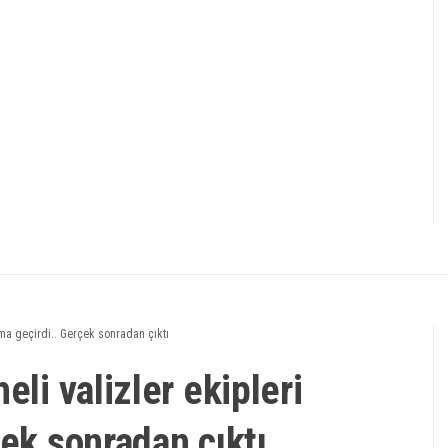
arma geçirdi.. Gerçek sonradan çıktı
eli valizler ekipleri
çek sonradan çıktı