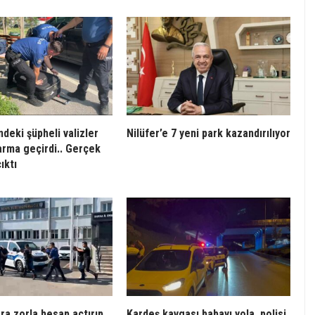
ndeki şüpheli valizler
Nilüfer’e 7 yeni park kazandırılıyor
larma geçirdi.. Gerçek
ıktı
ra zorla hesap açtırıp
Kardeş kavgası babayı yola, polisi