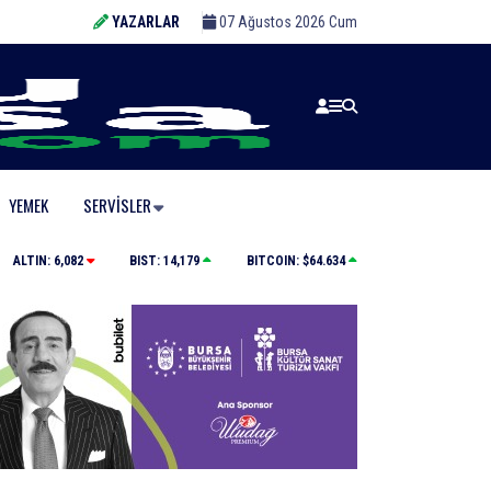
YAZARLAR
07 Ağustos 2026 Cum
YEMEK
SERVISLER
Büyükşehir’den İnegöl’e ulaşım hamlesi
ALTIN:
6,082
BIST:
14,179
BITCOIN:
$64.634