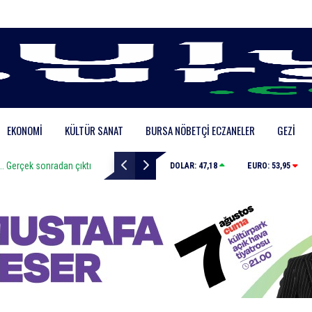
EKONOMI
KÜLTÜR SANAT
BURSA NÖBETÇI ECZANELER
GEZI
i.. Gerçek sonradan çıktı
Nilüfer’e 7 yeni park kazandırılıyor
DOLAR:
47,18
EURO:
53,95