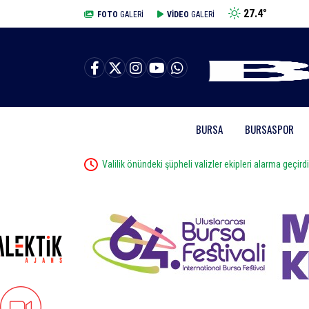
27.4
°
BURSA
FOTO
GALERİ
VİDEO
GALERİ
BURSA
BURSASPOR
öleni
Valilik önündeki şüpheli valizler ekipleri alarma geçird