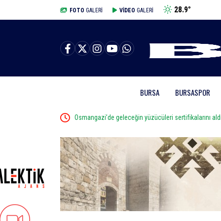
28.9
°
BURSA
FOTO
GALERİ
VİDEO
GALERİ
BURSA
BURSASPOR
e başlatıldı
Osmangazi’de geleceğin yüzücüleri sertifikalarını aldı