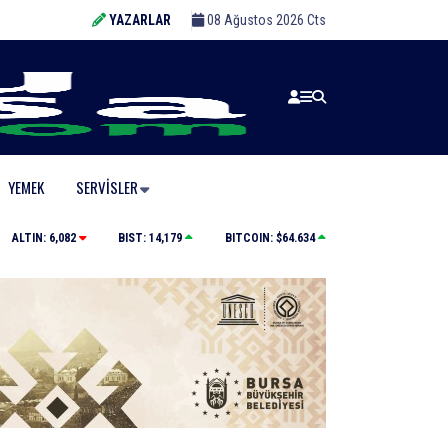
YAZARLAR
08 Ağustos 2026 Cts
YEMEK
SERVISLER
Karacabey’de makilik alandaki yangın fabrikaya ula
ALTIN:
6,082
BIST:
14,179
BITCOIN:
$64.634