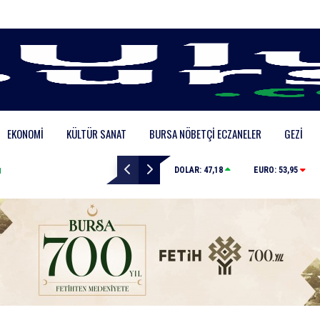
EKONOMI
KÜLTÜR SANAT
BURSA NÖBETÇI ECZANELER
GEZI
Mustafa Keser’den müzik ve kahkaha dolu gece
DOLAR:
47,18
EURO:
53,95