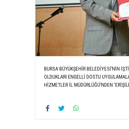
BURSA BÜYÜKŞEHİR BELEDİYESİ’NİN İŞT
OLDUKLARI ENGELLİ DOSTU UYGULAMAL
HİZMETLER İL MÜDÜRLÜĞÜ’NDEN ‘ERİŞİLE