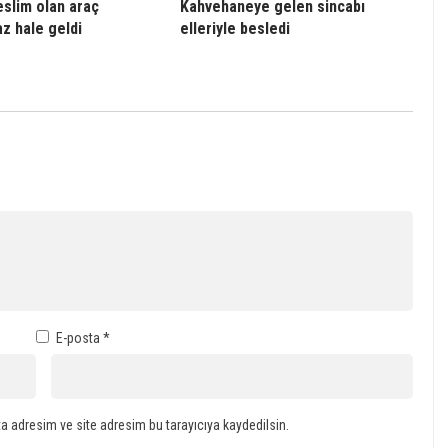
eslim olan araç
Kahvehaneye gelen sincabı
az hale geldi
elleriyle besledi
E-posta
*
a adresim ve site adresim bu tarayıcıya kaydedilsin.