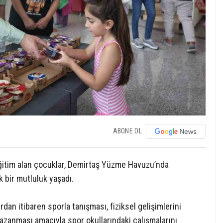
ABONE OL
itim alan çocuklar, Demirtaş Yüzme Havuzu’nda
k bir mutluluk yaşadı.
an itibaren sporla tanışması, fiziksel gelişimlerini
kazanması amacıyla spor okullarındaki çalışmalarını