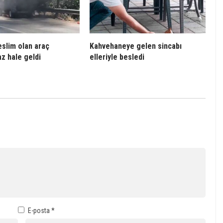
eslim olan araç
Kahvehaneye gelen sincabı
az hale geldi
elleriyle besledi
E-posta
*