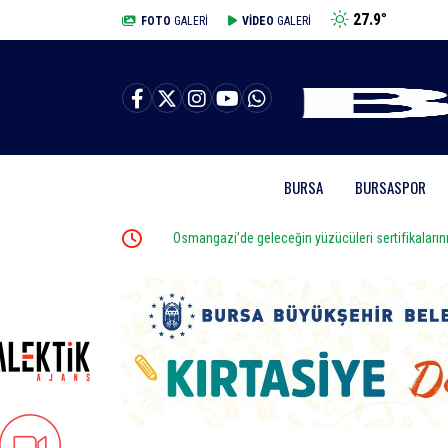
27.9
°
BURSA
FOTO
GALERİ
VİDEO
GALERİ
BURSA
BURSASPOR
e başlatıldı
Osmangazi’de geleceğin yüzücüleri sertifikalarını aldı