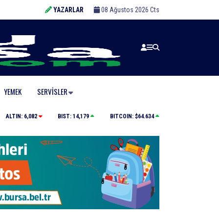
YAZARLAR
08 Ağustos 2026 Cts
YEMEK
SERVISLER
Karacabey’de makilik alandaki yangın fabrikaya ula
ALTIN:
6,082
BIST:
14,179
BITCOIN:
$64.634