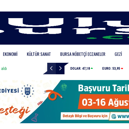
EKONOMI
KÜLTÜR SANAT
BURSA NÖBETÇI ECZANELER
GEZI
Mustafa Keser’den müzik ve kahkaha dolu gece
DOLAR:
47,18
EURO:
53,95