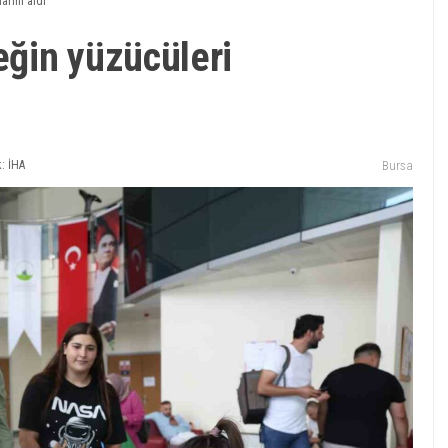
arını aldı
ğin yüzücüleri
: İHA
Bursa