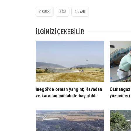
BUSKI
SU
UYARI
İLGİNİZİ
ÇEKEBİLİR
İnegöl’de orman yangını; Havadan
Osmangazi
ve karadan müdahale başlatıldı
yüzücüleri 