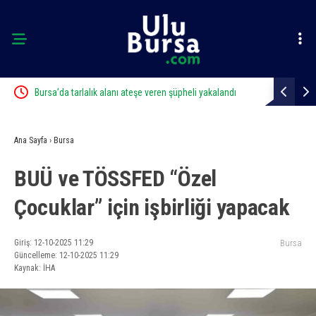
iyor
Bursa’da tarlalık alanı ateşe veren şüpheli yakalandı
Çalıntı araç
Ana Sayfa
›
Bursa
BUÜ ve TÖSSFED “Özel
Çocuklar” için işbirliği yapacak
Giriş: 12-10-2025 11:29
Bursa
Güncelleme: 12-10-2025 11:29
Kaynak: İHA