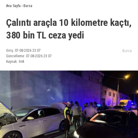
Ana Sayfa
›
Bursa
Çalıntı araçla 10 kilometre kaçtı,
380 bin TL ceza yedi
Giriş: 07-08-2026 23:07
Bursa
Güncelleme: 07-08-2026 23:07
Kaynak: İHA