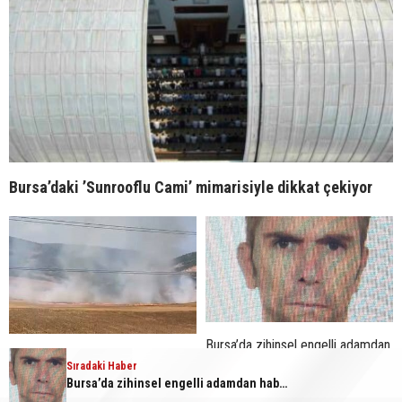
Bursa’daki ’Sunrooflu Cami’ mimarisiyle dikkat çekiyor
Bursa’da zihinsel engelli adamdan
Bursa’da tarlalık alanı ateşe veren
haber alınamıyor
Sıradaki Haber
şüpheli yakalandı
Bursa’da zihinsel engelli adamdan haber alınamıyor