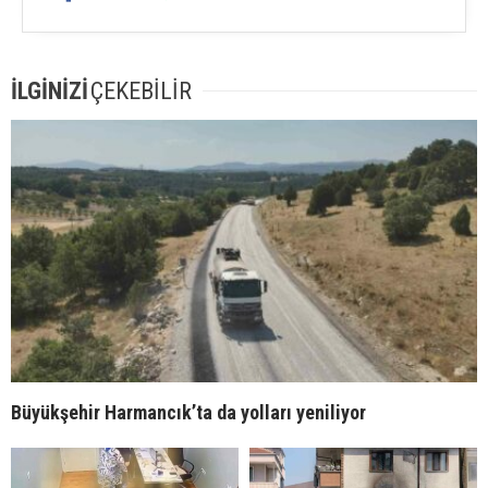
İLGİNİZİ
ÇEKEBİLİR
Büyükşehir Harmancık’ta da yolları yeniliyor