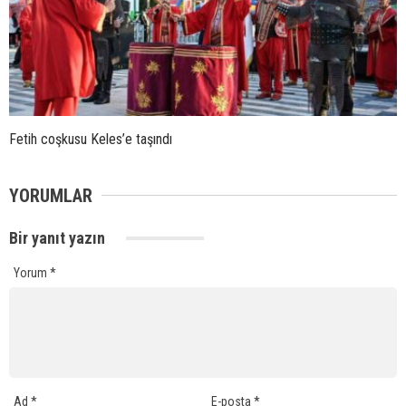
Fetih coşkusu Keles’e taşındı
YORUMLAR
Bir yanıt yazın
Yorum
*
Ad
*
E-posta
*