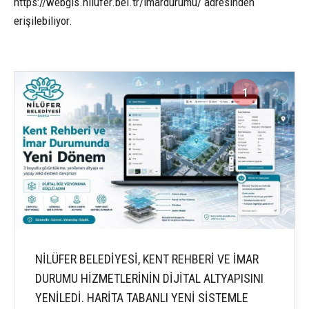
https://webgis.nilufer.bel.tr/imardurumu/ adresinden
erişilebiliyor.
1
2
NİLÜFER BELEDİYESİ, KENT REHBERİ VE İMAR
DURUMU HİZMETLERİNİN DİJİTAL ALTYAPISINI
YENİLEDİ. HARİTA TABANLI YENİ SİSTEMLE