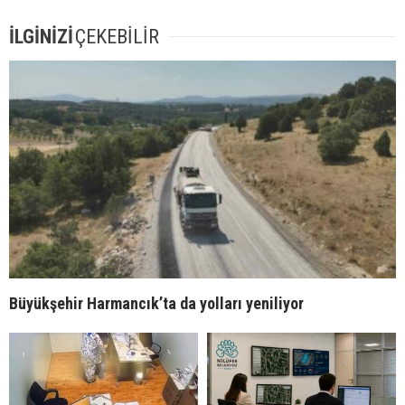
İLGİNİZİ
ÇEKEBİLİR
Büyükşehir Harmancık’ta da yolları yeniliyor