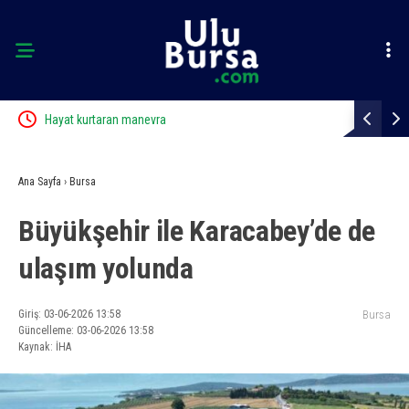
Hayat kurtaran manevra
Nilüfer’de 
yenilendi
Ana Sayfa
›
Bursa
Büyükşehir ile Karacabey’de de
ulaşım yolunda
Giriş: 03-06-2026 13:58
Bursa
Güncelleme: 03-06-2026 13:58
Kaynak: İHA