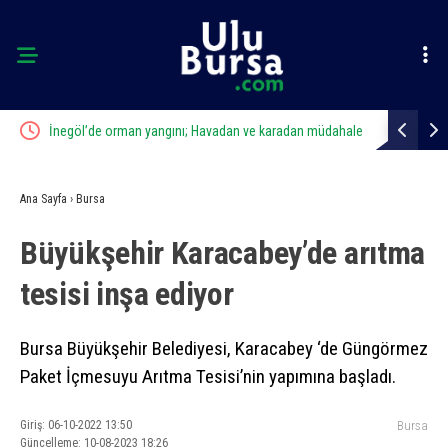
dahale
Osmangazi’de geleceğin yüzücüleri sertifikalarını aldı
Mustafa Ke
Ana Sayfa
›
Bursa
Büyükşehir Karacabey’de arıtma
tesisi inşa ediyor
Bursa Büyükşehir Belediyesi, Karacabey ‘de Güngörmez
Paket İçmesuyu Arıtma Tesisi’nin yapımına başladı.
Giriş: 06-10-2022 13:50
Bursa
Güncelleme: 10-08-2023 18:26