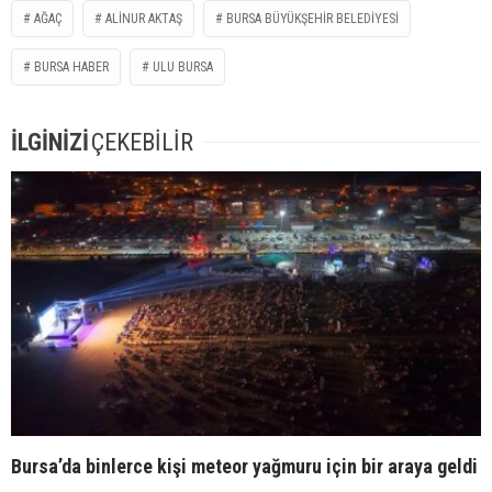
AĞAÇ
ALINUR AKTAŞ
BURSA BÜYÜKŞEHIR BELEDIYESI
BURSA HABER
ULU BURSA
İLGİNİZİ
ÇEKEBİLİR
Bursa’da binlerce kişi meteor yağmuru için bir araya geldi