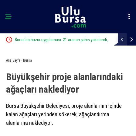
a geldi
Bursa’da huzur uygulaması: 21 aranan şahıs yakalandı,
Karacabey B
388 bin TL ceza kesildi
Ana Sayfa
›
Bursa
Büyükşehir proje alanlarındaki
ağaçları naklediyor
Bursa Büyükşehir Belediyesi, proje alanlarının içinde
kalan ağaçları yerinden sökerek, ağaçlandırma
alanlarına naklediyor.