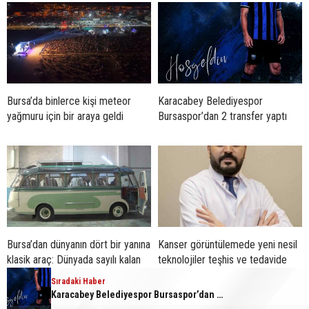
Bursa’da binlerce kişi meteor
Karacabey Belediyespor
yağmuru için bir araya geldi
Bursaspor’dan 2 transfer yaptı
Bursa’dan dünyanın dört bir yanına
Kanser görüntülemede yeni nesil
klasik araç: Dünyada sayılı kalan
teknolojiler teşhis ve tedavide
otobüsler Bursa’da
önemli yol gösteriyor
Sıradaki Haber
Sıradaki Haber
Bursa’da huzur uygulaması: 21 aranan şahıs yakalandı, 388 bin TL ceza kesildi
Karacabey Belediyespor Bursaspor’dan 2 transfer yaptı