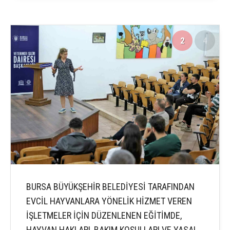
2
4
BURSA BÜYÜKŞEHİR BELEDİYESİ TARAFINDAN
EVCİL HAYVANLARA YÖNELİK HİZMET VEREN
İŞLETMELER İÇİN DÜZENLENEN EĞİTİMDE,
HAYVAN HAKLARI, BAKIM KOŞULLARI VE YASAL