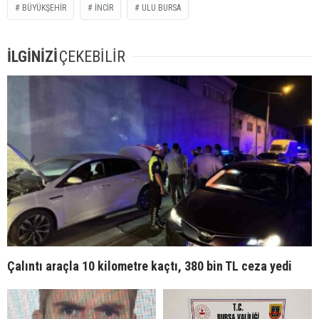
BÜYÜKŞEHIR
INCIR
ULU BURSA
İLGİNİZİ
ÇEKEBİLİR
Çalıntı araçla 10 kilometre kaçtı, 380 bin TL ceza yedi