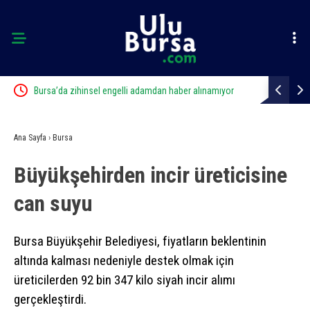
edi
Bursa’da zihinsel engelli adamdan haber alınamıyor
Tarihi eser 
Ana Sayfa
›
Bursa
Büyükşehirden incir üreticisine
can suyu
Bursa Büyükşehir Belediyesi, fiyatların beklentinin
altında kalması nedeniyle destek olmak için
üreticilerden 92 bin 347 kilo siyah incir alımı
gerçekleştirdi.