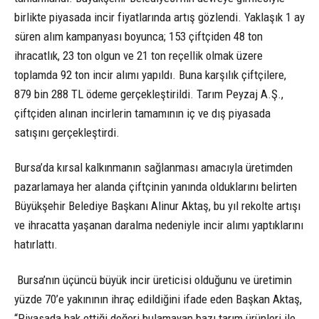
birlikte piyasada incir fiyatlarında artış gözlendi. Yaklaşık 1 ay
süren alım kampanyası boyunca; 153 çiftçiden 48 ton
ihracatlık, 23 ton olgun ve 21 ton reçellik olmak üzere
toplamda 92 ton incir alımı yapıldı. Buna karşılık çiftçilere,
879 bin 288 TL ödeme gerçekleştirildi. Tarım Peyzaj A.Ş.,
çiftçiden alınan incirlerin tamamının iç ve dış piyasada
satışını gerçekleştirdi.
Bursa’da kırsal kalkınmanın sağlanması amacıyla üretimden
pazarlamaya her alanda çiftçinin yanında olduklarını belirten
Büyükşehir Belediye Başkanı Alinur Aktaş, bu yıl rekolte artışı
ve ihracatta yaşanan daralma nedeniyle incir alımı yaptıklarını
hatırlattı.
Bursa’nın üçüncü büyük incir üreticisi olduğunu ve üretimin
yüzde 70’e yakınının ihraç edildiğini ifade eden Başkan Aktaş,
“Piyasada hak ettiği değeri bulamayan bazı tarım ürünleri ile