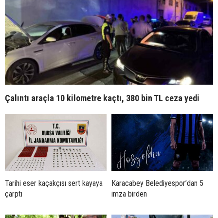
Çalıntı araçla 10 kilometre kaçtı, 380 bin TL ceza yedi
Tarihi eser kaçakçısı sert kayaya
Karacabey Belediyespor’dan 5
çarptı
imza birden