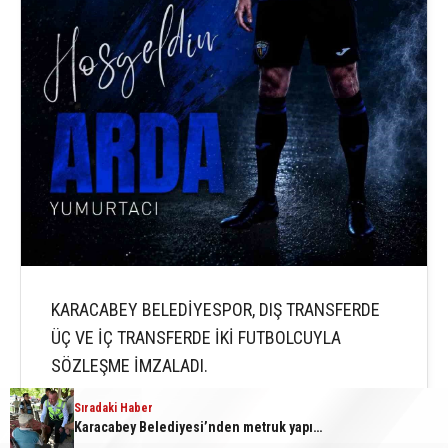
KARACABEY BELEDİYESPOR, DIŞ TRANSFERDE
ÜÇ VE İÇ TRANSFERDE İKİ FUTBOLCUYLA
SÖZLEŞME İMZALADI.
Sıradaki Haber
Karacabey Belediyesi’nden metruk yapılara geçit yok