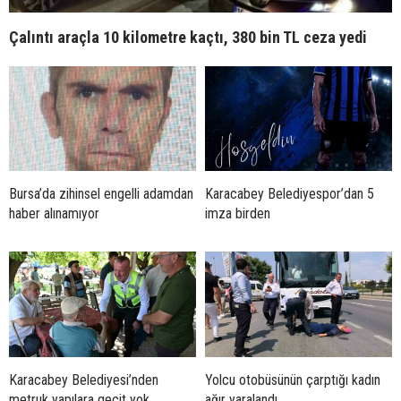
Çalıntı araçla 10 kilometre kaçtı, 380 bin TL ceza yedi
Bursa’da zihinsel engelli adamdan
Karacabey Belediyespor’dan 5
haber alınamıyor
imza birden
Karacabey Belediyesi’nden
Yolcu otobüsünün çarptığı kadın
metruk yapılara geçit yok
ağır yaralandı