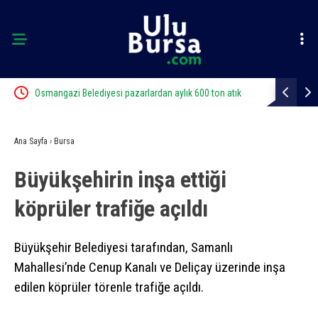
Osmangazi Belediyesi pazarlardan aylık 600 ton atık
Kestel’de yo
topluyor
Ana Sayfa
›
Bursa
Büyükşehirin inşa ettiği
köprüler trafiğe açıldı
Büyükşehir Belediyesi tarafından, Samanlı
Mahallesi’nde Cenup Kanalı ve Deliçay üzerinde inşa
edilen köprüler törenle trafiğe açıldı.