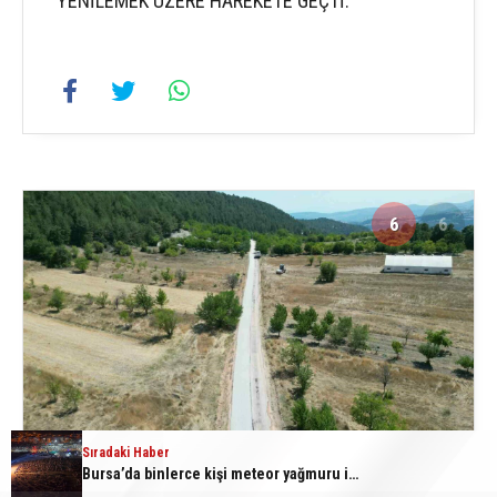
YENİLEMEK ÜZERE HAREKETE GEÇTİ.
6
6
Sıradaki Haber
Bursa’da binlerce kişi meteor yağmuru için bir araya geldi
BURSA BÜYÜKŞEHİR BELEDİYESİ, 17 İLÇEDE