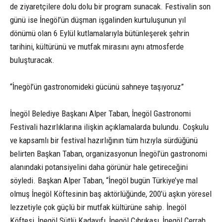
de ziyaretçilere dolu dolu bir program sunacak. Festivalin son
günü ise İnegöl’ün düşman işgalinden kurtuluşunun yıl
dönümü olan 6 Eylül kutlamalarıyla bütünleşerek şehrin
tarihini, kültürünü ve mutfak mirasını aynı atmosferde
buluşturacak.
“İnegöl’ün gastronomideki gücünü sahneye taşıyoruz”
İnegöl Belediye Başkanı Alper Taban, İnegöl Gastronomi
Festivali hazırlıklarına ilişkin açıklamalarda bulundu. Coşkulu
ve kapsamlı bir festival hazırlığının tüm hızıyla sürdüğünü
belirten Başkan Taban, organizasyonun İnegöl’ün gastronomi
alanındaki potansiyelini daha görünür hale getireceğini
söyledi. Başkan Alper Taban, “İnegöl bugün Türkiye’ye mal
olmuş İnegöl Köftesinin baş aktörlüğünde, 200’ü aşkın yöresel
lezzetiyle çok güçlü bir mutfak kültürüne sahip. İnegöl
Köftesi, İnegöl Sütlü Kadayıfı, İnegöl Çıbrıkası, İnegöl Cerrah