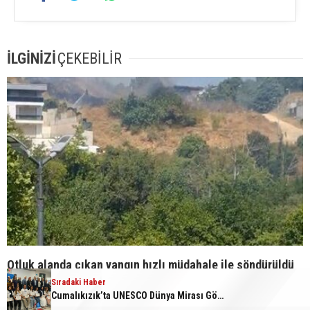
İLGİNİZİ
ÇEKEBİLİR
Otluk alanda çıkan yangın hızlı müdahale ile söndürüldü
Sıradaki Haber
Cumalıkızık’ta UNESCO Dünya Mirası Gönüllüleri programı tamamlandı