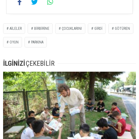
AILELER
BIRBIRINE
ÇOCUKLARINI
GIRDI
GÖTÜREN
OYUN
PARKINA
İLGİNİZİ
ÇEKEBİLİR