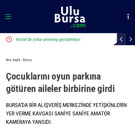
ık
Kestel’de yollar yenilenip genişletiliyor
Bursa’da bi
Ana Sayfa
›
Bursa
Çocuklarını oyun parkına
götüren aileler birbirine girdi
BURSA’DA BİR ALIŞVERİŞ MERKEZİNDE YETİŞKİNLERİN
YER VERME KAVGASI SANİYE SANİYE AMATÖR
KAMERAYA YANSIDI.