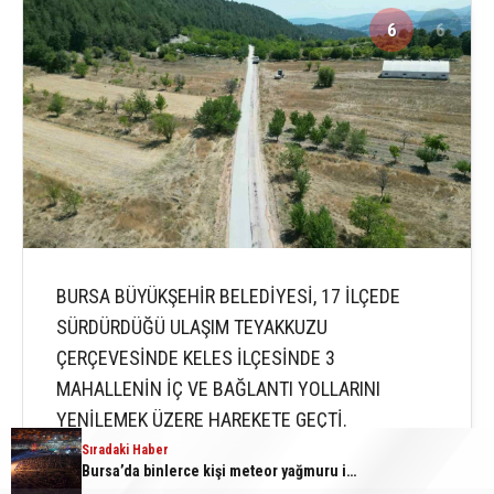
6
6
BURSA BÜYÜKŞEHİR BELEDİYESİ, 17 İLÇEDE
SÜRDÜRDÜĞÜ ULAŞIM TEYAKKUZU
ÇERÇEVESİNDE KELES İLÇESİNDE 3
MAHALLENİN İÇ VE BAĞLANTI YOLLARINI
YENİLEMEK ÜZERE HAREKETE GEÇTİ.
Sıradaki Haber
Sıradaki Haber
Kestel’de yollar yenilenip genişletiliyor
Bursa’da binlerce kişi meteor yağmuru için bir araya geldi