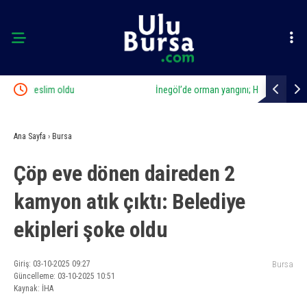
İnegöl’de orman yangını; Havadan ve karadan müdahale
Osmangazi’d
başlatıldı
Ana Sayfa
›
Bursa
Çöp eve dönen daireden 2
kamyon atık çıktı: Belediye
ekipleri şoke oldu
Giriş: 03-10-2025 09:27
Bursa
Güncelleme: 03-10-2025 10:51
Kaynak: İHA