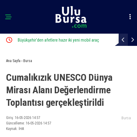
Büyükşehir’den afetlere hazır iki yeni mobil araç
Uluslararası
açtı
Ana Sayfa
›
Bursa
Cumalıkızık UNESCO Dünya
Mirası Alanı Değerlendirme
Toplantısı gerçekleştirildi
Giriş: 16-05-2026 14:57
Bursa
Güncelleme: 16-05-2026 14:57
Kaynak: İHA