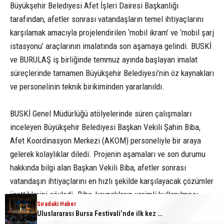
Büyükşehir Belediyesi Afet İşleri Dairesi Başkanlığı
tarafından, afetler sonrası vatandaşların temel ihtiyaçlarını
karşılamak amacıyla projelendirilen ‘mobil ikram’ ve ‘mobil şarj
istasyonu’ araçlarının imalatında son aşamaya gelindi. BUSKİ
ve BURULAŞ iş birliğinde temmuz ayında başlayan imalat
süreçlerinde tamamen Büyükşehir Belediyesi’nin öz kaynakları
ve personelinin teknik birikiminden yararlanıldı.
BUSKİ Genel Müdürlüğü atölyelerinde süren çalışmaları
inceleyen Büyükşehir Belediyesi Başkan Vekili Şahin Biba,
Afet Koordinasyon Merkezi (AKOM) personeliyle bir araya
gelerek kolaylıklar diledi. Projenin aşamaları ve son durumu
hakkında bilgi alan Başkan Vekili Biba, afetler sonrası
vatandaşın ihtiyaçlarını en hızlı şekilde karşılayacak çözümler
ürettiklerini söyledi. Biba, kaynakların verimli kullanılması
Sıradaki Haber
hedefiyle dönüşümü gerçekleştirilen araçların afetler
Uluslararası Bursa Festivali’nde ilk kez çocuklara kapılarını açtı
sonrasında sunulan önemli hizmetler arasında yer alacağını