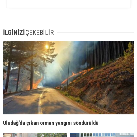
İLGİNİZİ
ÇEKEBİLİR
Uludağ’da çıkan orman yangını söndürüldü