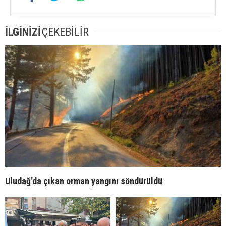
İLGİNİZİ
ÇEKEBİLİR
Uludağ’da çıkan orman yangını söndürüldü