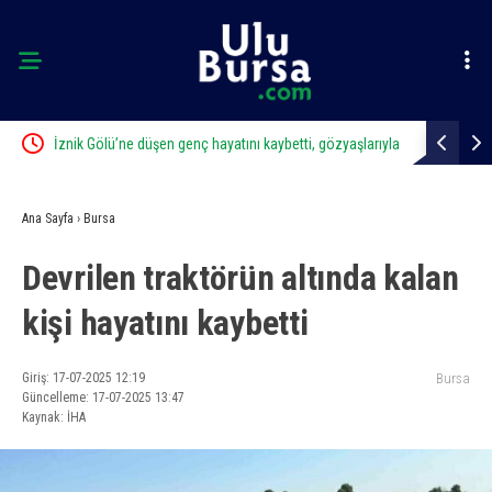
İznik Gölü’ne düşen genç hayatını kaybetti, gözyaşlarıyla
Uludağ’da 
toprağa verildi
Ana Sayfa
›
Bursa
Devrilen traktörün altında kalan
kişi hayatını kaybetti
Giriş: 17-07-2025 12:19
Bursa
Güncelleme: 17-07-2025 13:47
Kaynak: İHA