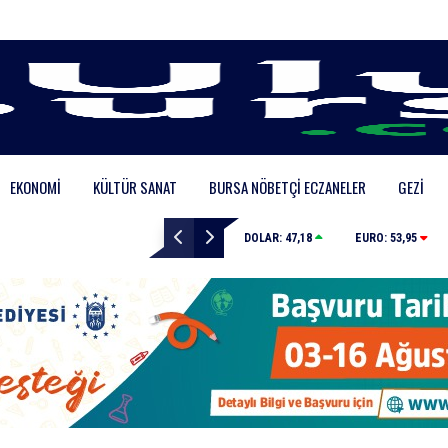
EKONOMI
KÜLTÜR SANAT
BURSA NÖBETÇI ECZANELER
GEZI
Bursa’da binlerce kişi meteor yağmuru için bir araya g
DOLAR:
47,18
EURO:
53,95