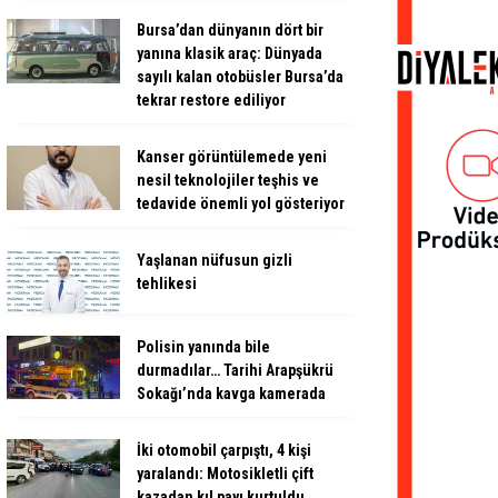
Bursa’dan dünyanın dört bir
yanına klasik araç: Dünyada
sayılı kalan otobüsler Bursa’da
tekrar restore ediliyor
Kanser görüntülemede yeni
nesil teknolojiler teşhis ve
tedavide önemli yol gösteriyor
Yaşlanan nüfusun gizli
tehlikesi
Polisin yanında bile
durmadılar… Tarihi Arapşükrü
Sokağı’nda kavga kamerada
İki otomobil çarpıştı, 4 kişi
yaralandı: Motosikletli çift
kazadan kıl payı kurtuldu