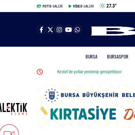
27.3
°
BURSA
FOTO
GALERİ
VİDEO
GALERİ
BURSA
BURSASPOR
opluyor
Kestel’de yollar yenilenip genişletiliyor