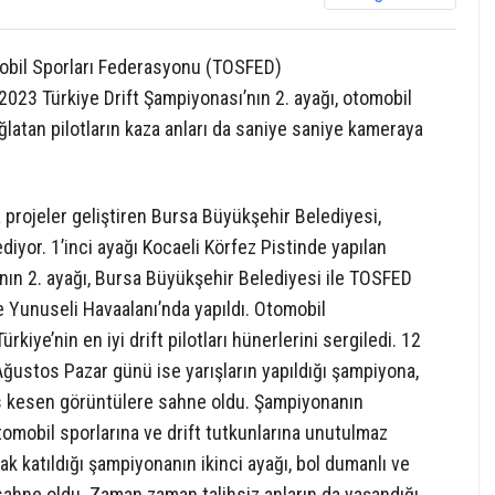
obil Sporları Federasyonu (TOSFED)
3 Türkiye Drift Şampiyonası’nın 2. ayağı, otomobil
ağlatan pilotların kaza anları da saniye saniye kameraya
 projeler geliştiren Bursa Büyükşehir Belediyesi,
yor. 1’inci ayağı Kocaeli Körfez Pistinde yapılan
ın 2. ayağı, Bursa Büyükşehir Belediyesi ile TOSFED
Yunuseli Havaalanı’nda yapıldı. Otomobil
ürkiye’nin en iyi drift pilotları hünerlerini sergiledi. 12
ğustos Pazar günü ise yarışların yapıldığı şampiyona,
es kesen görüntülere sahne oldu. Şampiyonanın
omobil sporlarına ve drift tutkunlarına unutulmaz
rak katıldığı şampiyonanın ikinci ayağı, bol dumanlı ve
 sahne oldu. Zaman zaman talihsiz anların da yaşandığı