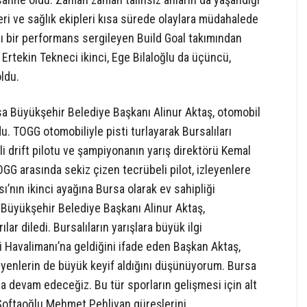
leri ve sağlık ekipleri kısa sürede olaylara müdahalede
ı bir performans sergileyen Build Goal takımından
 Ertekin Tekneci ikinci, Ege Bilaloğlu da üçüncü,
ldu.
rsa Büyükşehir Belediye Başkanı Alinur Aktaş, otomobil
du. TOGG otomobiliyle pisti turlayarak Bursalıları
 drift pilotu ve şampiyonanın yarış direktörü Kemal
TOGG arasında sekiz çizen tecrübeli pilot, izleyenlere
ı’nın ikinci ayağına Bursa olarak ev sahipliği
Büyükşehir Belediye Başkanı Alinur Aktaş,
 diledi. Bursalıların yarışlara büyük ilgi
 Havalimanı’na geldiğini ifade eden Başkan Aktaş,
leyenlerin de büyük keyif aldığını düşünüyorum. Bursa
aya devam edeceğiz. Bu tür sporların gelişmesi için alt
Softaoğlu Mehmet Pehlivan güreşlerini