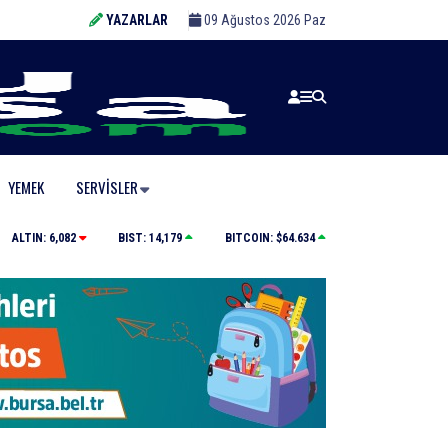
YAZARLAR
09 Ağustos 2026 Paz
YEMEK
SERVISLER
eldi
Bursa’da huzur uygulaması: 21 aranan şahıs yakalandı
ALTIN:
6,082
BIST:
14,179
BITCOIN:
$64.634