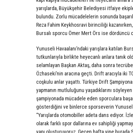
yarışlarda, Büyükşehir Belediyesi itfaiye ekip
bulundu. Zorlu mücadelelerin sonunda başarıl
Reza Fahim Keykhosravi birinciliği kazanırken,
Bursalı sporcu Ömer Mert Örs ise dördüncü o
Yunuseli Havaalanı’ndaki yarışlara katılan Bu
tutkunlarıyla birlikte heyecanlı anlara tanık ol
selamlayan Başkan Aktaş, daha sonra tecrübeli
Özhaseki’nin aracına geçti. Drift aracıyla iki 
coşkulu anlar yaşattı. Türkiye Drift Şampiyonas
yapmanın mutluluğunu yaşadıklarını söyleyen 
şampiyonada mücadele eden sporculara başarılar
gösterdiğini ve binlerce sporseverin Yunuseli
“Yarışlarda otomobiller adeta dans ediyor. İz
olarak farklı spor dallarına ev sahipliği yapm
yapı oluşturuyoruz. Geçen hafta yine burada 