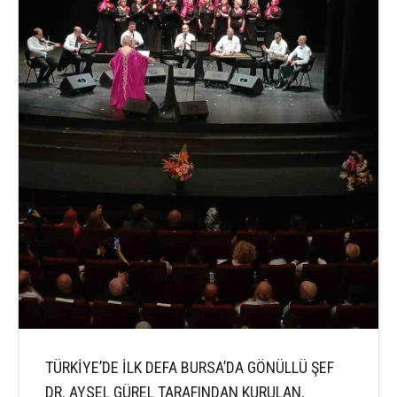
TÜRKİYE’DE İLK DEFA BURSA’DA GÖNÜLLÜ ŞEF
DR. AYSEL GÜREL TARAFINDAN KURULAN,