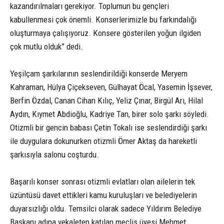
kazandırılmaları gerekiyor. Toplumun bu gençleri
kabullenmesi çok önemli. Konserlerimizle bu farkındalığı
oluşturmaya çalışıyoruz. Konsere gösterilen yoğun ilgiden
çok mutlu olduk” dedi.
Yeşilçam şarkılarının seslendirildiği konserde Meryem
Kahraman, Hülya Çiçekseven, Gülhayat Öcal, Yasemin İşsever,
Berfin Özdal, Canan Cihan Kılıç, Yeliz Çınar, Birgül Arı, Hilal
Aydın, Kıymet Abdioğlu, Kadriye Tan, birer solo şarkı söyledi.
Otizmli bir gencin babası Çetin Tokalı ise seslendirdiği şarkı
ile duygulara dokunurken otizmli Ömer Aktaş da hareketli
şarkısıyla salonu coşturdu.
Başarılı konser sonrası otizmli evlatları olan ailelerin tek
üzüntüsü davet ettikleri kamu kuruluşları ve belediyelerin
duyarsızlığı oldu. Temsilci olarak sadece Yıldırım Belediye
Başkanı adına vekaleten katılan meclis üyesi Mehmet