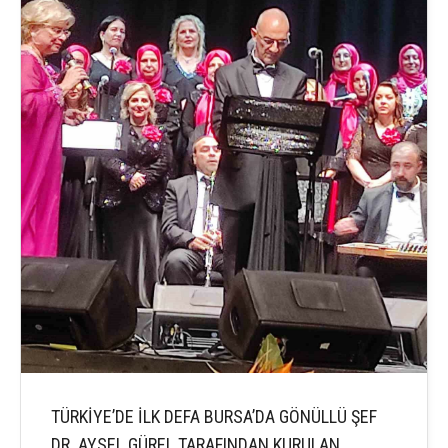
TÜRKİYE’DE İLK DEFA BURSA’DA GÖNÜLLÜ ŞEF
DR. AYSEL GÜREL TARAFINDAN KURULAN,