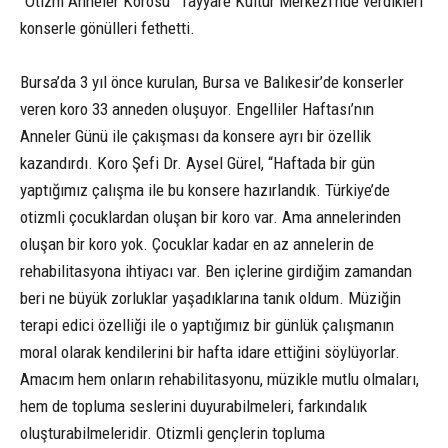
“Otizm Anneler Korosu” Tayyare Kültür Merkezi’nde verdikleri
konserle gönülleri fethetti.
Bursa’da 3 yıl önce kurulan, Bursa ve Balıkesir’de konserler
veren koro 33 anneden oluşuyor. Engelliler Haftası’nın
Anneler Günü ile çakışması da konsere ayrı bir özellik
kazandırdı. Koro Şefi Dr. Aysel Gürel, “Haftada bir gün
yaptığımız çalışma ile bu konsere hazırlandık. Türkiye’de
otizmli çocuklardan oluşan bir koro var. Ama annelerinden
oluşan bir koro yok. Çocuklar kadar en az annelerin de
rehabilitasyona ihtiyacı var. Ben içlerine girdiğim zamandan
beri ne büyük zorluklar yaşadıklarına tanık oldum. Müziğin
terapi edici özelliği ile o yaptığımız bir günlük çalışmanın
moral olarak kendilerini bir hafta idare ettiğini söylüyorlar.
Amacım hem onların rehabilitasyonu, müzikle mutlu olmaları,
hem de topluma seslerini duyurabilmeleri, farkındalık
oluşturabilmeleridir. Otizmli gençlerin topluma