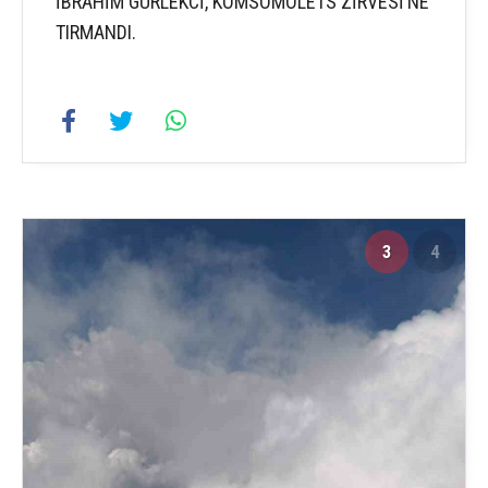
İBRAHİM GÜRLEKCİ, KOMSOMOLETS ZİRVESİ’NE
TIRMANDI.
3
4