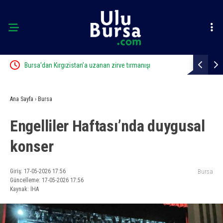
Bursa’dan Kırgızistan’a uzanan zirve tırmanışı
Bursa’da po
Ana Sayfa
›
Bursa
Engelliler Haftası’nda duygusal
konser
Giriş: 17-05-2026 17:56
Bursa
Güncelleme: 17-05-2026 17:56
Kaynak: İHA