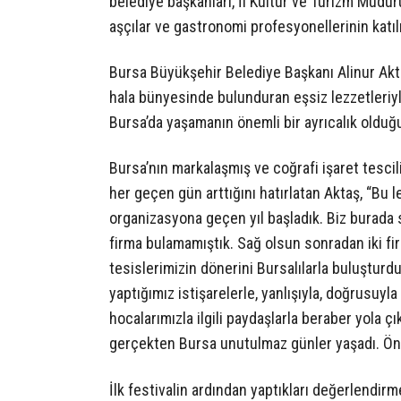
belediye başkanları, İl Kültür ve Turizm Müdü
aşçılar ve gastronomi profesyonellerinin katılı
Bursa Büyükşehir Belediye Başkanı Alinur Akta
hala bünyesinde bulunduran eşsiz lezzetleriy
Bursa’da yaşamanın önemli bir ayrıcalık olduğ
Bursa’nın markalaşmış ve coğrafi işaret tesci
her geçen gün arttığını hatırlatan Aktaş, “Bu 
organizasyona geçen yıl başladık. Biz burada
firma bulamamıştık. Sağ olsun sonradan iki fi
tesislerimizin dönerini Bursalılarla buluştu
yaptığımız istişarelerle, yanlışıyla, doğrusuyla
hocalarımızla ilgili paydaşlarla beraber yola çık
gerçekten Bursa unutulmaz günler yaşadı. Öne
İlk festivalin ardından yaptıkları değerlendirm