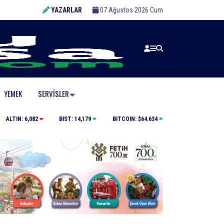
YAZARLAR
07 Ağustos 2026 Cum
YEMEK
SERVISLER
Yolcu otobüsünün çarptığı kadın ağır yaralandı
ALTIN:
6,082
BIST:
14,179
BITCOIN:
$64.634