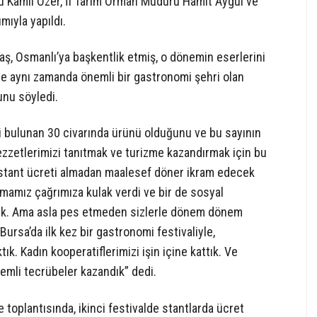
rü Kamil Özer, İl Tarım Orman Müdürü Hamit Aygül ve
mıyla yapıldı.
ş, Osmanlı’ya başkentlik etmiş, o dönemin eserlerini
le aynı zamanda önemli bir gastronomi şehri olan
unu söyledi.
li bulunan 30 civarında ürünü olduğunu ve bu sayının
lezzetlerimizi tanıtmak ve turizme kazandırmak için bu
 stant ücreti almadan maalesef döner ikram edecek
rmamız çağrımıza kulak verdi ve bir de sosyal
rduk. Ama asla pes etmeden sizlerle dönem dönem
 Bursa’da ilk kez bir gastronomi festivaliyle,
tık. Kadın kooperatiflerimizi işin içine kattık. Ve
mli tecrübeler kazandık” dedi.
e toplantısında, ikinci festivalde stantlarda ücret