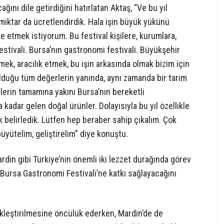
ğını dile getirdiğini hatırlatan Aktaş, “Ve bu yıl
miktar da ücretlendirdik. Hala işin büyük yükünü
e etmek istiyorum. Bu festival kişilere, kurumlara,
 festivali. Bursa’nın gastronomi festivali. Büyükşehir
ek, aracılık etmek, bu işin arkasında olmak bizim için
lduğu tüm değerlerin yanında, aynı zamanda bir tarım
lerin tamamına yakını Bursa’nın bereketli
 kadar gelen doğal ürünler. Dolayısıyla bu yıl özellikle
k belirledik. Lütfen hep beraber sahip çıkalım. Çok
üyütelim, geliştirelim” diye konuştu.
in gibi Türkiye’nin önemli iki lezzet durağında görev
, Bursa Gastronomi Festivali’ne katkı sağlayacağını
ekleştirilmesine öncülük ederken, Mardin’de de