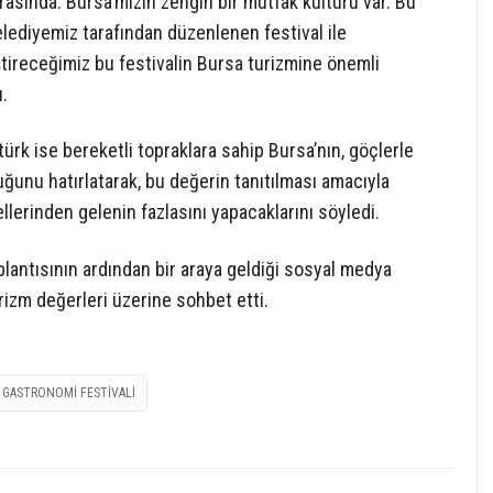
asında. Bursa’mızın zengin bir mutfak kültürü var. Bu
lediyemiz tarafından düzenlenen festival ile
eştireceğimiz bu festivalin Bursa turizmine önemli
.
rk ise bereketli topraklara sahip Bursa’nın, göçlerle
uğunu hatırlatarak, bu değerin tanıtılması amacıyla
ellerinden gelenin fazlasını yapacaklarını söyledi.
plantısının ardından bir araya geldiği sosyal medya
izm değerleri üzerine sohbet etti.
GASTRONOMI FESTIVALI