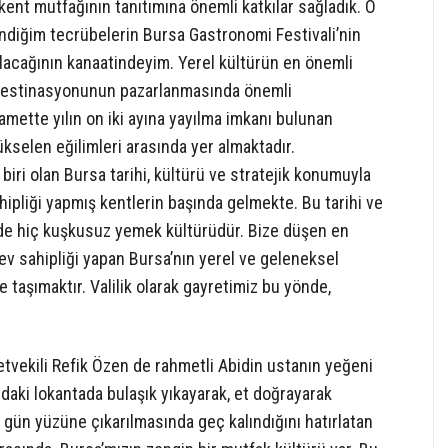
nt mutfağının tanıtımına önemli katkılar sağladık. O
ndiğim tecrübelerin Bursa Gastronomi Festivali’nin
lacağının kanaatindeyim. Yerel kültürün en önemli
m destinasyonunun pazarlanmasında önemli
kamette yılın on iki ayına yayılma imkanı bulunan
selen eğilimleri arasında yer almaktadır.
iri olan Bursa tarihi, kültürü ve stratejik konumuyla
liği yapmış kentlerin başında gelmekte. Bu tarihi ve
i de hiç kuşkusuz yemek kültürüdür. Bize düşen en
v sahipliği yapan Bursa’nın yerel ve geleneksel
aşımaktır. Valilik olarak gayretimiz bu yönde,
letvekili Refik Özen de rahmetli Abidin ustanın yeğeni
ndaki lokantada bulaşık yıkayarak, et doğrayarak
in gün yüzüne çıkarılmasında geç kalındığını hatırlatan