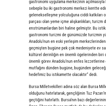
gastronomi uygulama merkezinin açılmasıyla ke
sebeple bu iki gastronomi merkezi kentte edi
gelenekselleşme yolculuğuna ciddi katkıları o
parçası olan yeme içme alışkanlıkları, turiz
enstrümanlardan biri haline gelmiştir. Bu isti
gastronomi turizmi de günümüzde turizmin yük
Anadolu’nun en eski yerleşim merkezlerinden b
geçmişten bugüne pek çok medeniyete ev sahip
kültürel derinliğin en önemli ögelerinden bir
önemli görev Anadolu’nun enfes lezzetlerine e
mutfağını dünden bugüne, bugünden geleceğe t
hedefimiz bu istikamette olacaktır” dedi.
Bursa Milletvekilleri adına söz alan Bursa Mil
olduğunu hatırlatarak, gençliğinin Tuz Pazarı’
geçtiğini hatırlattı. Bursa’nın bazı değerlerin