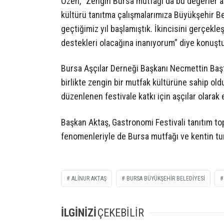
Özen, “Zengin Bursa mutfağı da bu değerler ar
kültürü tanıtma çalışmalarımıza Büyükşehir Be
geçtiğimiz yıl başlamıştık. İkincisini gerçekl
destekleri olacağına inanıyorum” diye konuştu
Bursa Aşçılar Derneği Başkanı Necmettin Baştü
birlikte zengin bir mutfak kültürüne sahip old
düzenlenen festivale katkı için aşçılar olarak 
Başkan Aktaş, Gastronomi Festivali tanıtım to
fenomenleriyle de Bursa mutfağı ve kentin tur
ALINUR AKTAŞ
BURSA BÜYÜKŞEHIR BELEDIYESI
İLGİNİZİ
ÇEKEBİLİR