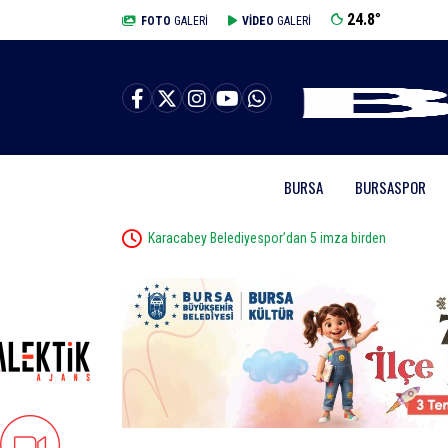
24.8
°
BURSA
FOTO
GALERİ
VİDEO
GALERİ
BURSA
BURSASPOR
Karacabey Belediyespor’dan 5 imza birden