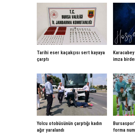
Tarihi eser kaçakçısı sert kayaya
Karacabey 
çarptı
imza birde
Yolcu otobüsünün çarptığı kadın
Bursaspor
ağır yaralandı
forma numa