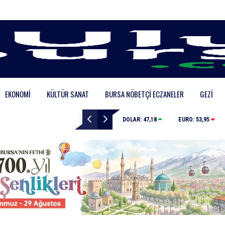
EKONOMI
KÜLTÜR SANAT
BURSA NÖBETÇI ECZANELER
GEZI
Karacabey Belediyesi’nden metruk yapılara geçit yok
DOLAR:
47,18
EURO:
53,95