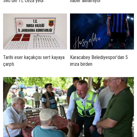
380 bin TL ceza yedi
haber alınamıyor
Tarihi eser kaçakçısı sert kayaya
Karacabey Belediyespor’dan 5
çarptı
imza birden