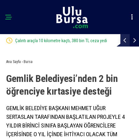
edi
Bursa’da zihinsel engelli adamdan haber alınamıyor
Tarihi eser
Ana Sayfa
›
Bursa
Gemlik Belediyesi’nden 2 bin
öğrenciye kırtasiye desteği
GEMLİK BELEDİYE BAŞKANI MEHMET UĞUR
SERTASLAN TARAFINDAN BAŞLATILAN PROJEYLE 4
YILDIR BİRİNCİ SINIFA BAŞLAYAN ÖĞRENCİLERE
İÇERİSİNDE O YIL İÇİNDE İHTİYACI OLACAK TÜM