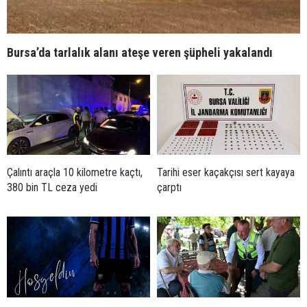
Bursa’da tarlalık alanı ateşe veren şüpheli yakalandı
Çalıntı araçla 10 kilometre kaçtı,
Tarihi eser kaçakçısı sert kayaya
380 bin TL ceza yedi
çarptı