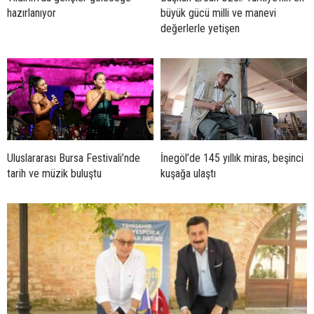
hazırlanıyor
büyük gücü milli ve manevi
değerlerle yetişen
Uluslararası Bursa Festivali’nde
İnegöl’de 145 yıllık miras, beşinci
tarih ve müzik buluştu
kuşağa ulaştı