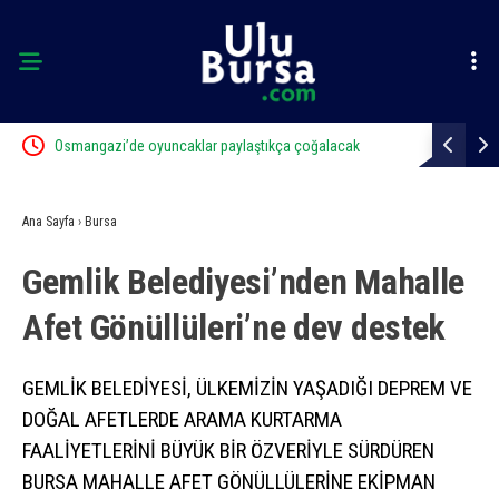
Osmangazi’de oyuncaklar paylaştıkça çoğalacak
Yıldırım’da
Ana Sayfa
›
Bursa
Gemlik Belediyesi’nden Mahalle
Afet Gönüllüleri’ne dev destek
GEMLİK BELEDİYESİ, ÜLKEMİZİN YAŞADIĞI DEPREM VE
DOĞAL AFETLERDE ARAMA KURTARMA
FAALİYETLERİNİ BÜYÜK BİR ÖZVERİYLE SÜRDÜREN
BURSA MAHALLE AFET GÖNÜLLÜLERİNE EKİPMAN