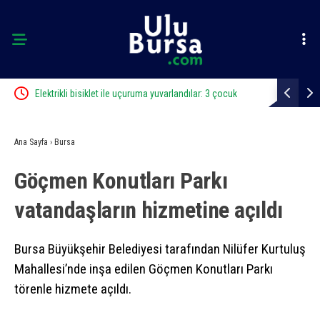
cü
Elektrikli bisiklet ile uçuruma yuvarlandılar: 3 çocuk
Bursa’da iş 
yaralandı
Ana Sayfa
›
Bursa
Göçmen Konutları Parkı
vatandaşların hizmetine açıldı
Bursa Büyükşehir Belediyesi tarafından Nilüfer Kurtuluş
Mahallesi’nde inşa edilen Göçmen Konutları Parkı
törenle hizmete açıldı.