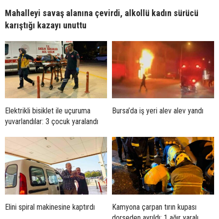
Mahalleyi savaş alanına çevirdi, alkollü kadın sürücü
karıştığı kazayı unuttu
Elektrikli bisiklet ile uçuruma
Bursa’da iş yeri alev alev yandı
yuvarlandılar: 3 çocuk yaralandı
Elini spiral makinesine kaptırdı
Kamyona çarpan tırın kupası
dorseden ayrıldı: 1 ağır yaralı