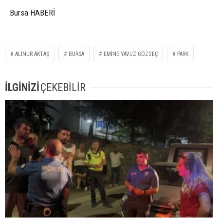
Bursa HABERİ
ALINUR AKTAŞ
BURSA
EMINE YAVUZ GÖZGEÇ
PARK
İLGİNİZİ
ÇEKEBİLİR